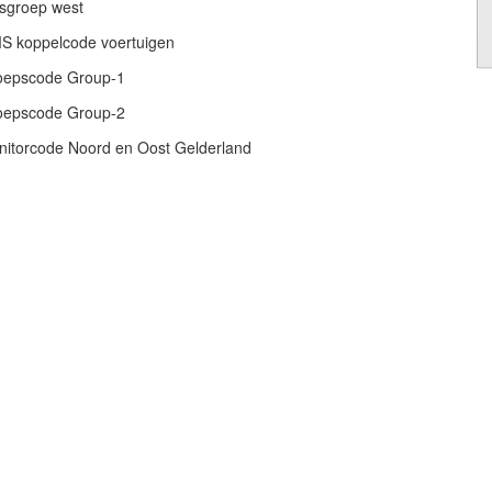
sgroep west
S koppelcode voertuigen
oepscode Group-1
oepscode Group-2
itorcode Noord en Oost Gelderland