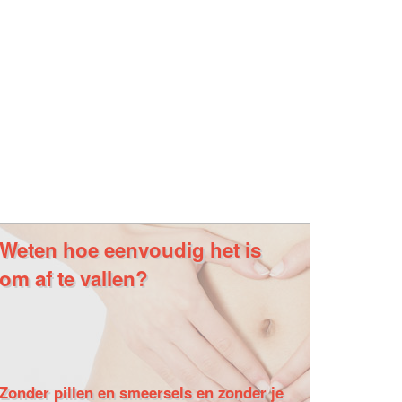
Weten hoe eenvoudig het is
om af te vallen?
Zonder pillen en smeersels en zonder je