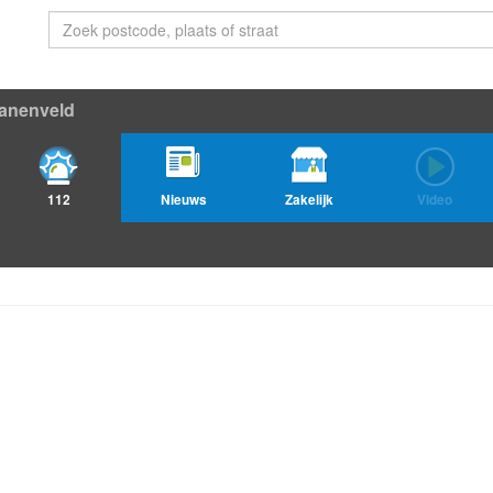
anenveld
112
Nieuws
Zakelijk
Video