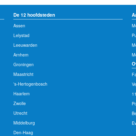
De 12 hoofdsteden
A
Assen
Me
Lelystad
Pu
Leeuwarden
M
Arnhem
Me
O
Groningen
Maastricht
Fa
's-Hertogenbosch
V
Haarlem
1
Zwolle
Po
Utrecht
Be
Middelburg
E
Den-Haag