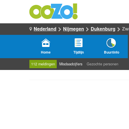
Nederland
Nijmegen
Dukenburg
Zw
Home
Tijdlijn
Buurtinfo
112 meldingen
Misdaadcijfers
Gezochte personen