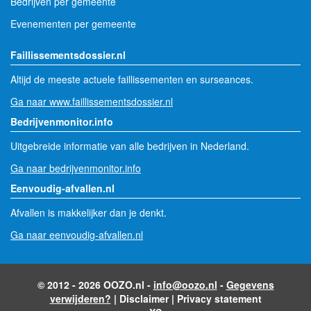
Bedrijven per gemeente
Evenementen per gemeente
Faillissementsdossier.nl
Altijd de meeste actuele faillissementen en surseances.
Ga naar www.faillissementsdossier.nl
Bedrijvenmonitor.info
Uitgebreide informatie van alle bedrijven in Nederland.
Ga naar bedrijvenmonitor.info
Eenvoudig-afvallen.nl
Afvallen is makkelijker dan je denkt.
Ga naar eenvoudig-afvallen.nl
© 2012 - 2026 OOZO.nl -
info@oozo.nl
-
Gegevens
verwijderen?
|
Disclaimer
|
Privacy statement