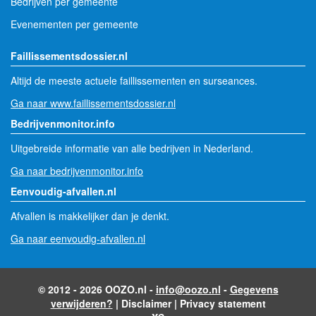
Bedrijven per gemeente
Evenementen per gemeente
Faillissementsdossier.nl
Altijd de meeste actuele faillissementen en surseances.
Ga naar www.faillissementsdossier.nl
Bedrijvenmonitor.info
Uitgebreide informatie van alle bedrijven in Nederland.
Ga naar bedrijvenmonitor.info
Eenvoudig-afvallen.nl
Afvallen is makkelijker dan je denkt.
Ga naar eenvoudig-afvallen.nl
© 2012 - 2026 OOZO.nl -
info@oozo.nl
-
Gegevens
verwijderen?
|
Disclaimer
|
Privacy statement