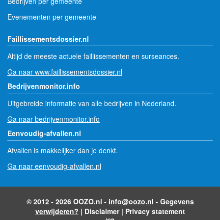
Bedrijven per gemeente
Evenementen per gemeente
Faillissementsdossier.nl
Altijd de meeste actuele faillissementen en surseances.
Ga naar www.faillissementsdossier.nl
Bedrijvenmonitor.info
Uitgebreide informatie van alle bedrijven in Nederland.
Ga naar bedrijvenmonitor.info
Eenvoudig-afvallen.nl
Afvallen is makkelijker dan je denkt.
Ga naar eenvoudig-afvallen.nl
© 2012 - 2026 OOZO.nl -
info@oozo.nl
-
Gegevens
verwijderen?
|
Disclaimer
|
Privacy statement