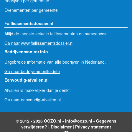
Bedrijven per gemeente
Evenementen per gemeente
Faillissementsdossier.nl
Altijd de meeste actuele faillissementen en surseances.
Ga naar www.faillissementsdossier.nl
Bedrijvenmonitor.info
Uitgebreide informatie van alle bedrijven in Nederland.
Ga naar bedrijvenmonitor.info
Eenvoudig-afvallen.nl
Afvallen is makkelijker dan je denkt.
Ga naar eenvoudig-afvallen.nl
© 2012 - 2026 OOZO.nl -
info@oozo.nl
-
Gegevens
verwijderen?
|
Disclaimer
|
Privacy statement