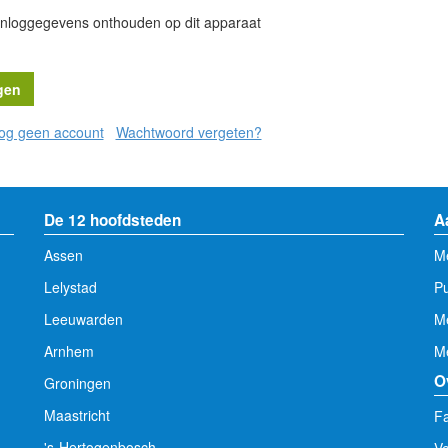
inloggegevens onthouden op dit apparaat
nog geen account
Wachtwoord vergeten?
De 12 hoofdsteden
A
Assen
Me
Lelystad
Pu
Leeuwarden
M
Arnhem
Me
O
Groningen
Maastricht
Fa
's-Hertogenbosch