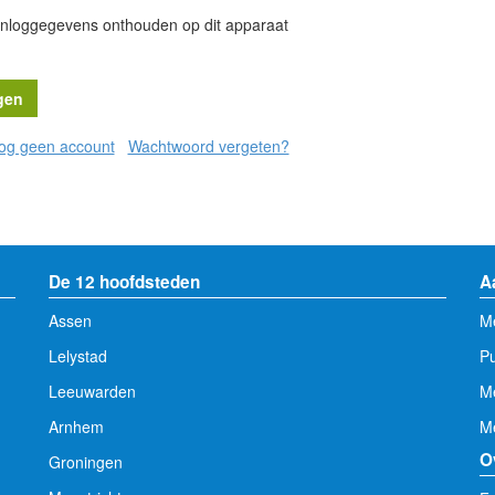
inloggegevens onthouden op dit apparaat
nog geen account
Wachtwoord vergeten?
De 12 hoofdsteden
A
Assen
Me
Lelystad
Pu
Leeuwarden
M
Arnhem
Me
O
Groningen