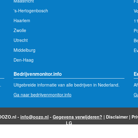
Maastricht
Fa
's-Hertogenbosch
V
Haarlem
1
Zwolle
Po
Utrecht
Be
Middelburg
E
Den-Haag
Bedrijvenmonitor.info
E
.
Uitgebreide informatie van alle bedrijven in Nederland.
Af
Ga naar bedrijvenmonitor.info
Ga
 OOZO.nl -
info@oozo.nl
-
Gegevens verwijderen?
|
Disclaimer
|
Pr
LG