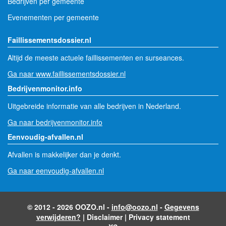
Bedrijven per gemeente
Evenementen per gemeente
Faillissementsdossier.nl
Altijd de meeste actuele faillissementen en surseances.
Ga naar www.faillissementsdossier.nl
Bedrijvenmonitor.info
Uitgebreide informatie van alle bedrijven in Nederland.
Ga naar bedrijvenmonitor.info
Eenvoudig-afvallen.nl
Afvallen is makkelijker dan je denkt.
Ga naar eenvoudig-afvallen.nl
© 2012 - 2026 OOZO.nl -
info@oozo.nl
-
Gegevens
verwijderen?
|
Disclaimer
|
Privacy statement