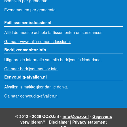
Bedrijven per gemeente
Evenementen per gemeente
Faillissementsdossier.nl
Altijd de meeste actuele faillissementen en surseances.
Ga naar www.faillissementsdossier.nl
Bedrijvenmonitor.info
Uitgebreide informatie van alle bedrijven in Nederland.
Ga naar bedrijvenmonitor.info
Eenvoudig-afvallen.nl
Afvallen is makkelijker dan je denkt.
Ga naar eenvoudig-afvallen.nl
© 2012 - 2026 OOZO.nl -
info@oozo.nl
-
Gegevens
verwijderen?
|
Disclaimer
|
Privacy statement