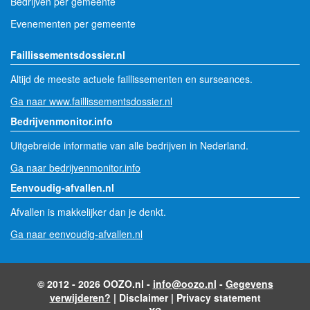
Bedrijven per gemeente
Evenementen per gemeente
Faillissementsdossier.nl
Altijd de meeste actuele faillissementen en surseances.
Ga naar www.faillissementsdossier.nl
Bedrijvenmonitor.info
Uitgebreide informatie van alle bedrijven in Nederland.
Ga naar bedrijvenmonitor.info
Eenvoudig-afvallen.nl
Afvallen is makkelijker dan je denkt.
Ga naar eenvoudig-afvallen.nl
© 2012 - 2026 OOZO.nl -
info@oozo.nl
-
Gegevens
verwijderen?
|
Disclaimer
|
Privacy statement