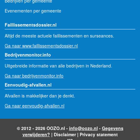
Bedrijven per gemeente
Evenementen per gemeente
Faillissementsdossier.nl
Altijd de meeste actuele faillissementen en surseances.
Ga naar www.faillissementsdossier.nl
Bedrijvenmonitor.info
Uitgebreide informatie van alle bedrijven in Nederland.
Ga naar bedrijvenmonitor.info
Eenvoudig-afvallen.nl
Afvallen is makkelijker dan je denkt.
Ga naar eenvoudig-afvallen.nl
© 2012 - 2026 OOZO.nl -
info@oozo.nl
-
Gegevens
verwijderen?
|
Disclaimer
|
Privacy statement