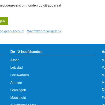
inloggegevens onthouden op dit apparaat
nog geen account
Wachtwoord vergeten?
De 12 hoofdsteden
A
Assen
Me
Lelystad
Pu
Leeuwarden
M
Arnhem
Me
O
Groningen
Maastricht
Fa
's-Hertogenbosch