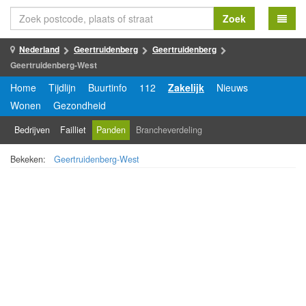
Zoek
Nederland
Geertruidenberg
Geertruidenberg
Geertruidenberg-West
Home
Tijdlijn
Buurtinfo
112
Zakelijk
Nieuws
Wonen
Gezondheid
Bedrijven
Failliet
Panden
Brancheverdeling
Bekeken:
Geertruidenberg-West