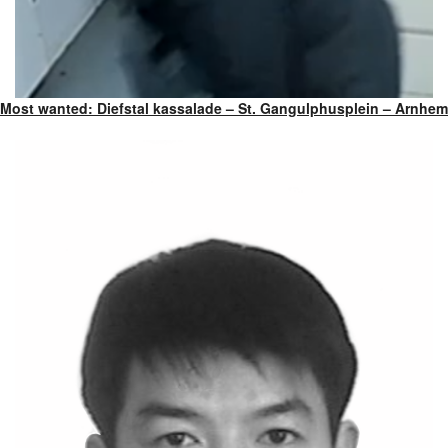
Most wanted: Diefstal kassalade – St. Gangulphusplein – Arnhem