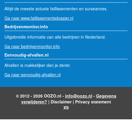
Altijd de meeste actuele faillissementen en surseances.
Ga naar www.faillissementsdossier.nl
Bedrijvenmonitor.info
Uitgebreide informatie van alle bedrijven in Nederland.
Ga naar bedrijvenmonitor.info
Eenvoudig-afvallen.nl
Afvallen is makkelijker dan je denkt.
Ga naar eenvoudig-afvallen.nl
© 2012 - 2026 OOZO.nl -
info@oozo.nl
-
Gegevens
verwijderen?
|
Disclaimer
|
Privacy statement
XS