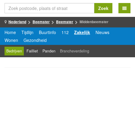
Zoek
Nederland
Beemster
Beemster
Middenbeemster
Home
Tijdlijn
Buurtinfo
112
Zakelijk
Nieuws
Wonen
Gezondheid
Bedrijven
Failliet
Panden
Brancheverdeling