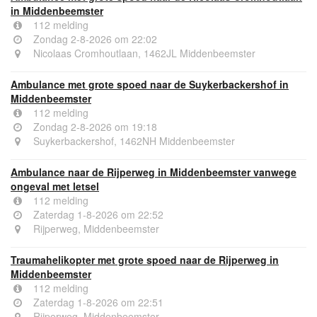
in Middenbeemster
112 melding
Zondag 2-8-2026 om 22:02
Nicolaas Cromhoutlaan, 1462JL Middenbeemster
Ambulance met grote spoed naar de Suykerbackershof in
Middenbeemster
112 melding
Zondag 2-8-2026 om 19:18
Suykerbackershof, 1462NH Middenbeemster
Ambulance naar de Rijperweg in Middenbeemster vanwege
ongeval met letsel
112 melding
Zaterdag 1-8-2026 om 22:52
Rijperweg, Middenbeemster
Traumahelikopter met grote spoed naar de Rijperweg in
Middenbeemster
112 melding
Zaterdag 1-8-2026 om 22:51
Rijperweg, Middenbeemster