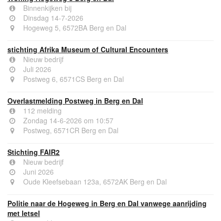
Binnenkijken bij
Dinsdag 14-7-2026
Hogeweg 5, 6572BA Berg en Dal
stichting Afrika Museum of Cultural Encounters
Nieuw bedrijf
Juli 2026
Postweg 6, 6571CS Berg en Dal
Overlastmelding Postweg in Berg en Dal
112 melding
Zondag 14-6-2026 om 10:57
Postweg, 6571CR Berg en Dal
Stichting FAIR2
Nieuw bedrijf
Juni 2026
Oude Kleefsebaan 123a, 6572AK Berg en Dal
Politie naar de Hogeweg in Berg en Dal vanwege aanrijding
met letsel