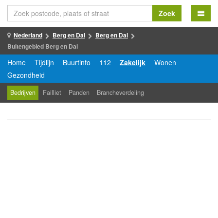
Zoek
Nederland
Berg en Dal
Berg en Dal
Buitengebied Berg en Dal
Home
Tijdlijn
Buurtinfo
112
Zakelijk
Wonen
Gezondheid
Bedrijven
Failliet
Panden
Brancheverdeling