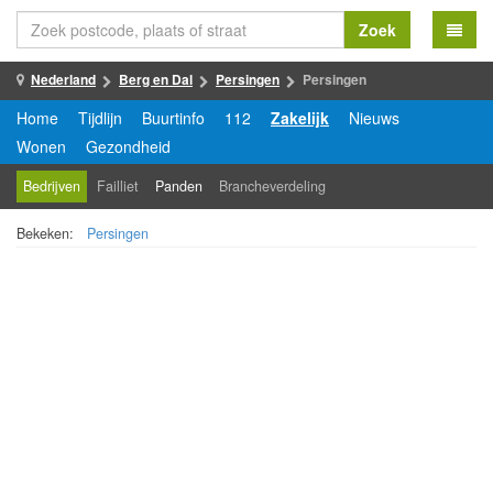
Zoek
Nederland
Berg en Dal
Persingen
Persingen
Home
Tijdlijn
Buurtinfo
112
Zakelijk
Nieuws
Wonen
Gezondheid
Bedrijven
Failliet
Panden
Brancheverdeling
Bekeken:
Persingen