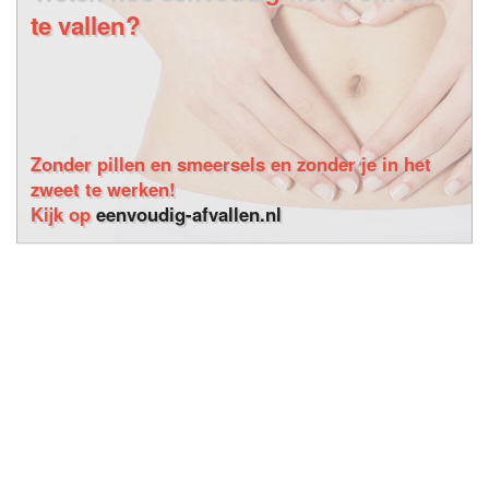
te vallen?
Zonder pillen en smeersels en zonder je in het
zweet te werken!
Kijk op
eenvoudig-afvallen.nl