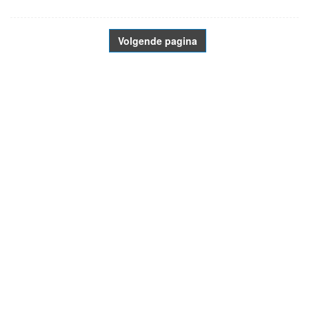
Volgende pagina
- Advertentie -
powered by
powered by