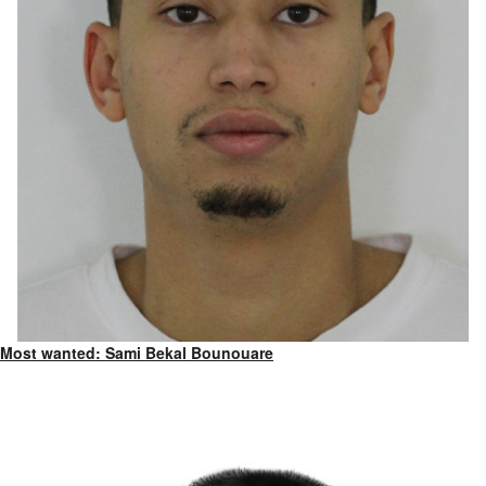
Most wanted: Sami Bekal Bounouare