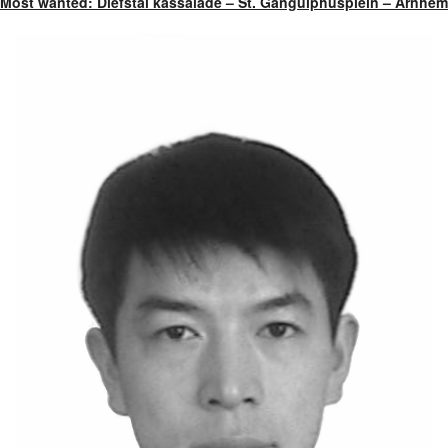
Most wanted: Diefstal kassalade – St. Gangulphusplein – Arnhem