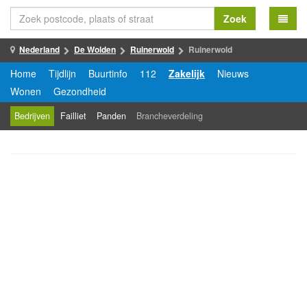
Zoek
Nederland
De Wolden
Ruinerwold
Ruinerwold
Home
Tijdlijn
Buurtinfo
112
Zakelijk
Nieuws
Wonen
Gezondheid
Bedrijven
Failliet
Panden
Brancheverdeling