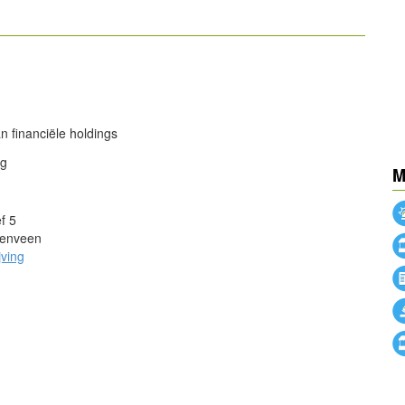
powered by
powered by
an financiële holdings
ng
M
f 5
enveen
jving