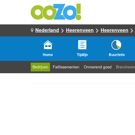
Nederland
Heerenveen
Heerenveen
Home
Tijdlijn
Buurtinfo
Bedrijven
Faillissementen
Onroerend goed
Branchever