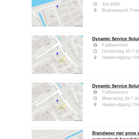
Juli 2026
Businesspark Frie
Dynamic Service Solut
Faillissement
Donderdag 30-7-2
Haskeruitgang 10
Dynamic Service Solut
Faillissement
Woensdag 29-7-2
Haskeruitgang 10
Brandweer met grote 