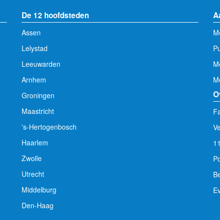
De 12 hoofdsteden
A
Assen
Me
Lelystad
Pu
Leeuwarden
M
Arnhem
Me
O
Groningen
Maastricht
Fa
's-Hertogenbosch
V
Haarlem
1
Zwolle
Po
Utrecht
Be
Middelburg
E
Den-Haag