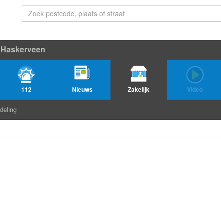
Haskerveen
112
Nieuws
Zakelijk
Video
deling