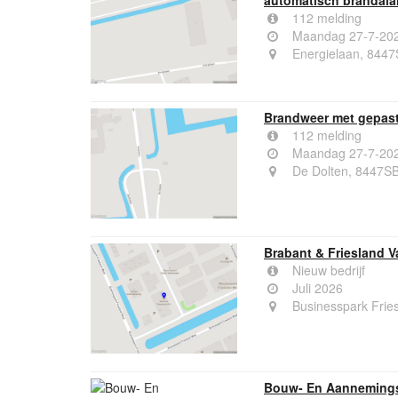
automatisch brandala
112 melding
Maandag 27-7-202
Energielaan, 844
Brandweer met gepast
112 melding
Maandag 27-7-202
De Dolten, 8447S
Brabant & Friesland V
Nieuw bedrijf
Juli 2026
Businesspark Frie
Bouw- En Aannemings