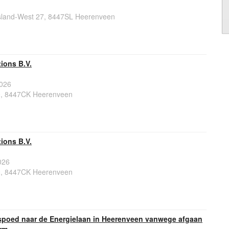
sland-West 27, 8447SL Heerenveen
ions B.V.
026
9, 8447CK Heerenveen
ions B.V.
026
9, 8447CK Heerenveen
spoed naar de Energielaan in Heerenveen vanwege afgaan