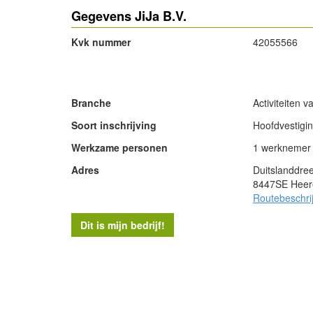
Gegevens JiJa B.V.
Kvk nummer
42055566
- Advertentie -
Branche
Activiteiten v
Soort inschrijving
Hoofdvestigi
Werkzame personen
1 werknemer
Adres
Duitslanddree
8447SE Heer
Routebeschri