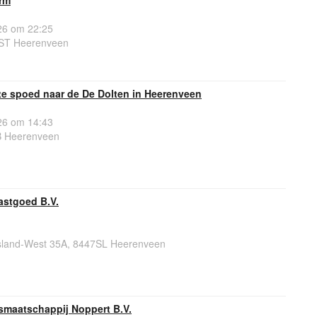
rm
6 om 22:25
7ST Heerenveen
e spoed naar de De Dolten in Heerenveen
6 om 14:43
B Heerenveen
astgoed B.V.
sland-West 35A, 8447SL Heerenveen
maatschappij Noppert B.V.