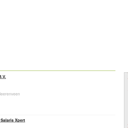
.V.
Heerenveen
Salaris Xpert