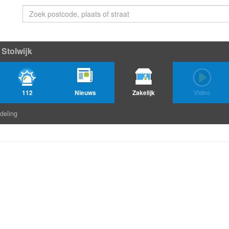
Stolwijk
112
Nieuws
Zakelijk
Video
deling