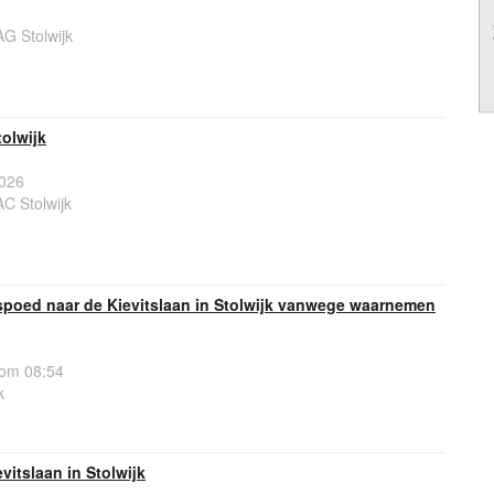
G Stolwijk
olwijk
026
C Stolwijk
spoed naar de Kievitslaan in Stolwijk vanwege waarnemen
 om 08:54
k
vitslaan in Stolwijk