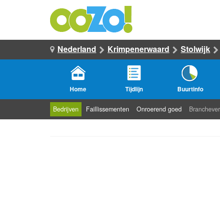
Nederland
Krimpenerwaard
Stolwijk
Home
Tijdlijn
Buurtinfo
Bedrijven
Faillissementen
Onroerend goed
Branchever