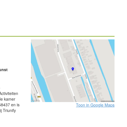
unst
p
ctiviteiten
 de kamer
8437 en is
Toon in Google Maps
 Triunify