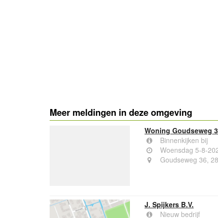
Meer meldingen in deze omgeving
Woning Goudseweg 36
Binnenkijken bij
Woensdag 5-8-20
Goudseweg 36, 28
J. Spijkers B.V.
Nieuw bedrijf