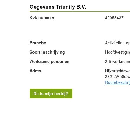
Gegevens Triunify B.V.
Kvk nummer
42058437
- Advertentie -
Branche
Activiteiten 
Soort inschrijving
Hoofdvestigi
Werkzame personen
2-5 werknem
Adres
Nijverheidsw
2821AV Stolw
Routebeschri