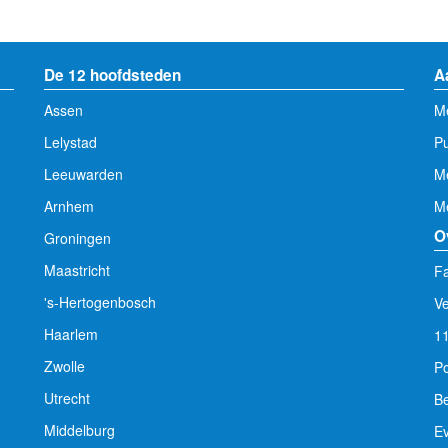
De 12 hoofdsteden
A
Assen
Me
Lelystad
Pu
Leeuwarden
M
Arnhem
Me
O
Groningen
Maastricht
Fa
's-Hertogenbosch
V
Haarlem
1
Zwolle
Po
Utrecht
Be
Middelburg
E