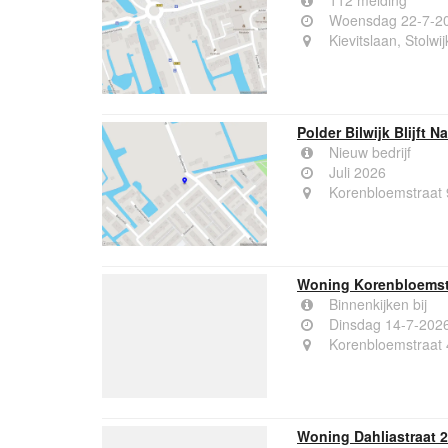
112 melding
Woensdag 22-7-20
Kievitslaan, Stolwij
Polder Bilwijk Blijft Na
Nieuw bedrijf
Juli 2026
Korenbloemstraat 9
Woning Korenbloemstr
Binnenkijken bij
Dinsdag 14-7-202
Korenbloemstraat 4
Woning Dahliastraat 2