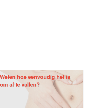
Weten hoe eenvoudig het is
om af te vallen?