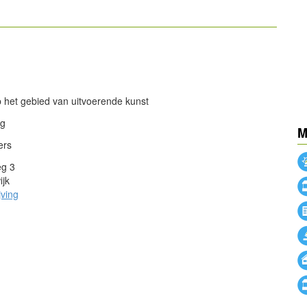
powered by
powered by
op het gebied van uitvoerende kunst
ng
M
ers
eg 3
ijk
jving