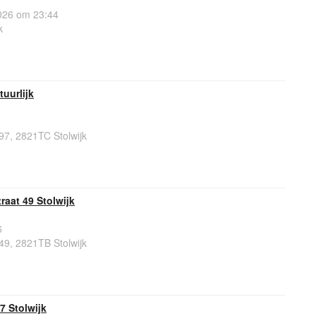
26 om 23:44
k
tuurlijk
7, 2821TC Stolwijk
aat 49 Stolwijk
6
9, 2821TB Stolwijk
7 Stolwijk