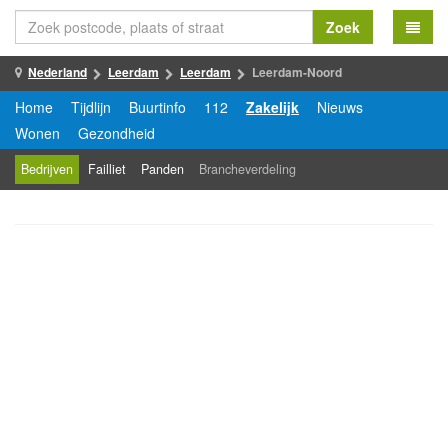
Zoek
Nederland
Leerdam
Leerdam
Leerdam-Noord
Home
Tijdlijn
Buurtinfo
112
Zakelijk
Nieuws
Wonen
Gezondheid
Bedrijven
Failliet
Panden
Brancheverdeling