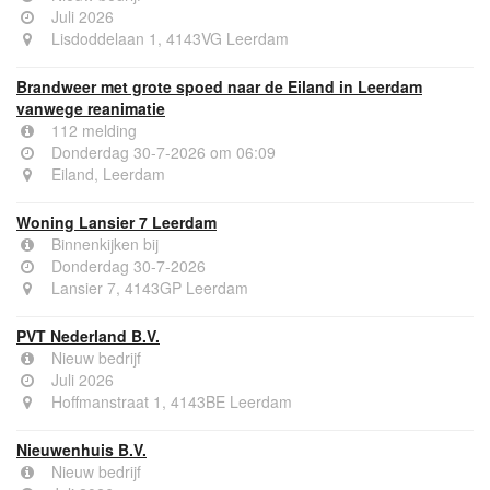
Juli 2026
Lisdoddelaan 1, 4143VG Leerdam
Brandweer met grote spoed naar de Eiland in Leerdam
vanwege reanimatie
112 melding
Donderdag 30-7-2026 om 06:09
Eiland, Leerdam
Woning Lansier 7 Leerdam
Binnenkijken bij
Donderdag 30-7-2026
Lansier 7, 4143GP Leerdam
PVT Nederland B.V.
Nieuw bedrijf
Juli 2026
Hoffmanstraat 1, 4143BE Leerdam
Nieuwenhuis B.V.
Nieuw bedrijf