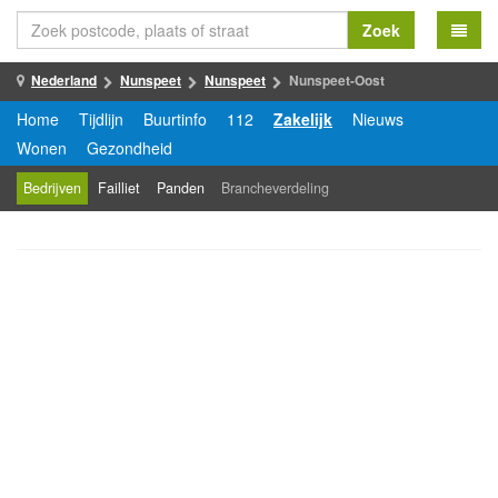
Zoek
Nederland
Nunspeet
Nunspeet
Nunspeet-Oost
Home
Tijdlijn
Buurtinfo
112
Zakelijk
Nieuws
Wonen
Gezondheid
Bedrijven
Failliet
Panden
Brancheverdeling