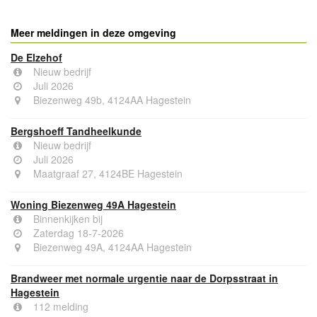
Meer meldingen in deze omgeving
De Elzehof
Nieuw bedrijf
Juli 2026
Biezenweg 49b, 4124AA Hagestein
Bergshoeff Tandheelkunde
Nieuw bedrijf
Juli 2026
Maatgraaf 27, 4124BE Hagestein
Woning Biezenweg 49A Hagestein
Binnenkijken bij
Zaterdag 18-7-2026
Biezenweg 49A, 4124AA Hagestein
Brandweer met normale urgentie naar de Dorpsstraat in
Hagestein
112 melding