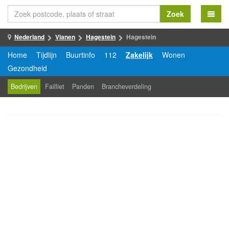
Zoek
Nederland
Vianen
Hagestein
Hagestein
Home
Tijdlijn
Buurtinfo
112
Zakelijk
Wonen
Gezondheid
Bedrijven
Failliet
Panden
Brancheverdeling