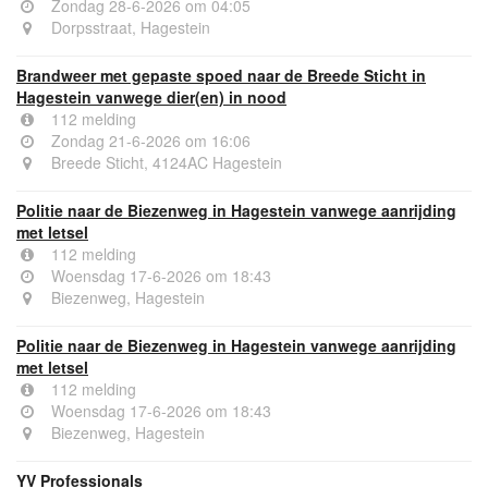
Zondag 28-6-2026 om 04:05
Dorpsstraat, Hagestein
Brandweer met gepaste spoed naar de Breede Sticht in
Hagestein vanwege dier(en) in nood
112 melding
Zondag 21-6-2026 om 16:06
Breede Sticht, 4124AC Hagestein
Politie naar de Biezenweg in Hagestein vanwege aanrijding
met letsel
112 melding
Woensdag 17-6-2026 om 18:43
Biezenweg, Hagestein
Politie naar de Biezenweg in Hagestein vanwege aanrijding
met letsel
112 melding
Woensdag 17-6-2026 om 18:43
Biezenweg, Hagestein
YV Professionals