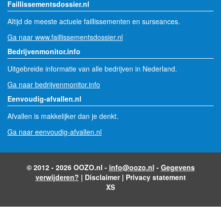
Faillissementsdossier.nl
Altijd de meeste actuele faillissementen en surseances.
Ga naar www.faillissementsdossier.nl
Bedrijvenmonitor.info
Uitgebreide informatie van alle bedrijven in Nederland.
Ga naar bedrijvenmonitor.info
Eenvoudig-afvallen.nl
Afvallen is makkelijker dan je denkt.
Ga naar eenvoudig-afvallen.nl
© 2012 - 2026 OOZO.nl -
info@oozo.nl
-
Gegevens
verwijderen?
|
Disclaimer
|
Privacy statement
XS