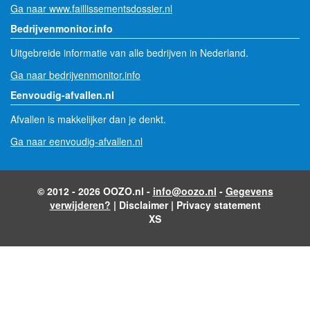
Ga naar www.faillissementsdossier.nl
Bedrijvenmonitor.info
Uitgebreide informatie van alle bedrijven in Nederland.
Ga naar bedrijvenmonitor.info
Eenvoudig-afvallen.nl
Afvallen is makkelijker dan je denkt.
Ga naar eenvoudig-afvallen.nl
© 2012 - 2026 OOZO.nl -
info@oozo.nl
-
Gegevens
verwijderen?
|
Disclaimer
|
Privacy statement
XS