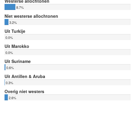
Westerse allochtonen
8.7%
Niet westerse allochtonen
3.2%
Uit Turkije
0.0%
Uit Marokko
0.0%
Uit Suriname
0.6%
Uit Antillen & Aruba
0.3%
Overig niet westers
2.6%