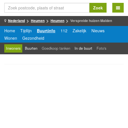
Zoek
Nederland
Heumen
Heumen
Verspreide huizen Malden
Home
Tijdlijn
Buurtinfo
112
Zakelijk
Nieuws
Wonen
Gezondheid
Inwoners
Buurten
Goedkoop tanken
In de buurt
Foto's