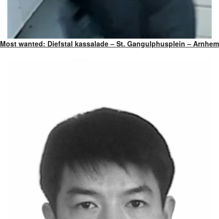
Most wanted: Diefstal kassalade – St. Gangulphusplein – Arnhem