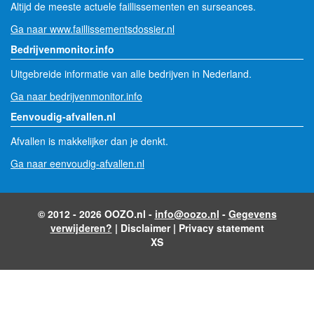
Altijd de meeste actuele faillissementen en surseances.
Ga naar www.faillissementsdossier.nl
Bedrijvenmonitor.info
Uitgebreide informatie van alle bedrijven in Nederland.
Ga naar bedrijvenmonitor.info
Eenvoudig-afvallen.nl
Afvallen is makkelijker dan je denkt.
Ga naar eenvoudig-afvallen.nl
© 2012 - 2026 OOZO.nl -
info@oozo.nl
-
Gegevens
verwijderen?
|
Disclaimer
|
Privacy statement
XS