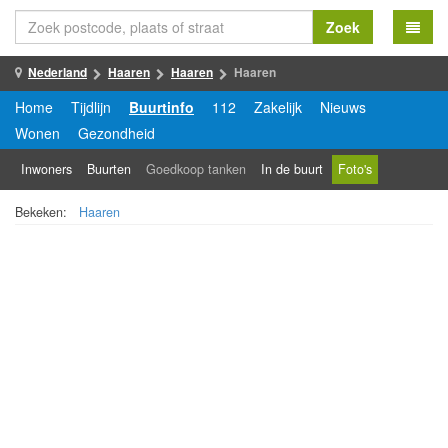
Zoek
Nederland
Haaren
Haaren
Haaren
Home
Tijdlijn
Buurtinfo
112
Zakelijk
Nieuws
Wonen
Gezondheid
Inwoners
Buurten
Goedkoop tanken
In de buurt
Foto's
Bekeken:
Haaren