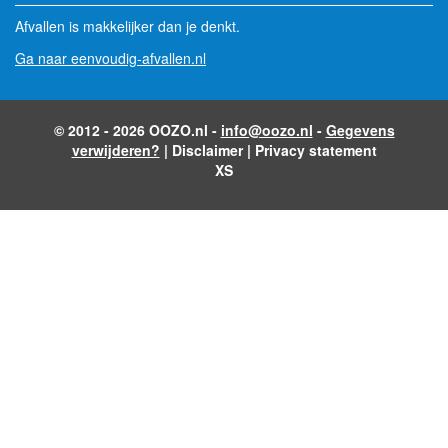
Afvallen is makkelijker dan je denkt.
Ga naar eenvoudig-afvallen.nl
© 2012 - 2026 OOZO.nl -
info@oozo.nl
-
Gegevens
verwijderen?
|
Disclaimer
|
Privacy statement
XS