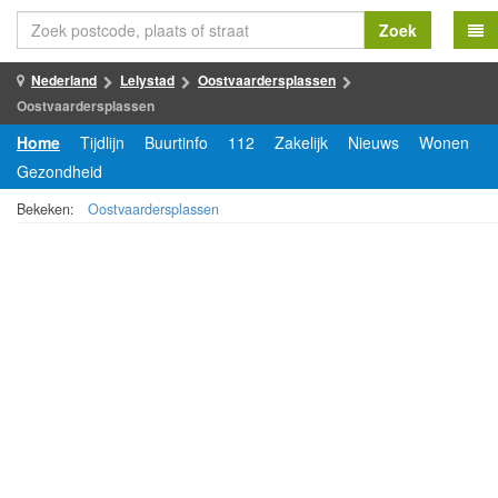
Zoek
Nederland
Lelystad
Oostvaardersplassen
Oostvaardersplassen
Home
Tijdlijn
Buurtinfo
112
Zakelijk
Nieuws
Wonen
Gezondheid
Bekeken:
Oostvaardersplassen