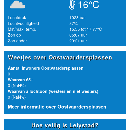
16°C
Luchtdruk
1023 bar
Luchtvochtigheid
87%
Min/max. temp.
15,55 tot 17,77°C
Zon op
05:07 uur
Zon onder
20:21 uur
Weetjes over Oostvaardersplassen
Aantal inwoners Oostvaardersplassen
0
Waarvan 65+
0 (NaN%)
Waarvan allochtoon (westers en niet westers)
0 (NaN%)
Meer informatie over Oostvaardersplassen
Hoe veilig is Lelystad?