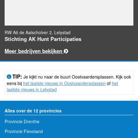
RW A6 de Aalscholver 2, Lelystad
Stichting AK Hunt Participaties
Meer bedrijven bekijken
TIP:
Je kijkt nu naar de buurt Oostvaardersplassen. Kijk ook
eens bij
het laatste nieuws in Oostvaardersplassen
of
het
laatste nieuws in Lelystad
Alles over de 12 provincies
Provincie Drenthe
Provincie Flevoland