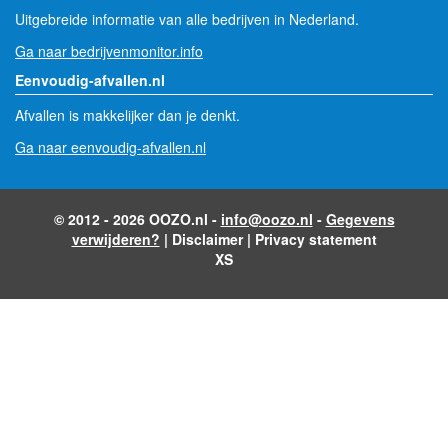
Uitgebreide informatie van alle bedrijven in Nederland.
Ga naar bedrijvenmonitor.info
Eenvoudig-afvallen.nl
Afvallen is makkelijker dan je denkt.
Ga naar eenvoudig-afvallen.nl
© 2012 - 2026 OOZO.nl -
info@oozo.nl
-
Gegevens
verwijderen?
|
Disclaimer
|
Privacy statement
XS