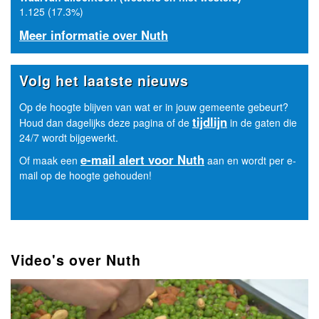
1.125 (17.3%)
Meer informatie over Nuth
Volg het laatste nieuws
Op de hoogte blijven van wat er in jouw gemeente gebeurt?
tijdlijn
Houd dan dagelijks deze pagina of de
in de gaten die
24/7 wordt bijgewerkt.
e-mail alert voor Nuth
Of maak een
aan en wordt per e-
mail op de hoogte gehouden!
Video's over Nuth