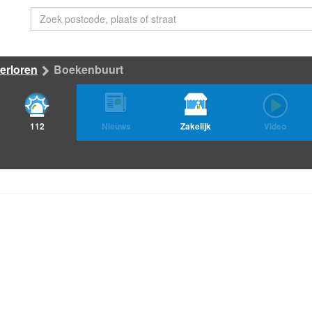
erloren
Boekenbuurt
112
Nieuws
Zakelijk
Video