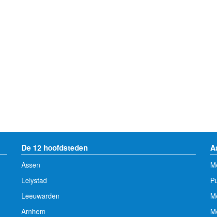
De 12 hoofdsteden
A
Assen
Me
Lelystad
Pu
Leeuwarden
M
Arnhem
Me