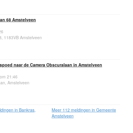
an 68 Amstelveen
26
8, 1183VB Amstelveen
spoed naar de Camera Obscuralaan in Amstelveen
 om 21:46
an, Amstelveen
dingen in Bankras,
Meer 112 meldingen in Gemeente
Amstelveen