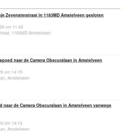
sje Zevensterstraat in 1183MD Amstelveen gesloten
26 om 11:42
straat, 1183MD Amstelveen
spoed naar de Camera Obscuralaan in Amstelveen
6 om 14:15
an, Amstelveen
oed naar de Camera Obscuralaan in Amstelveen vanwege
6 om 14:14
an, Amstelveen