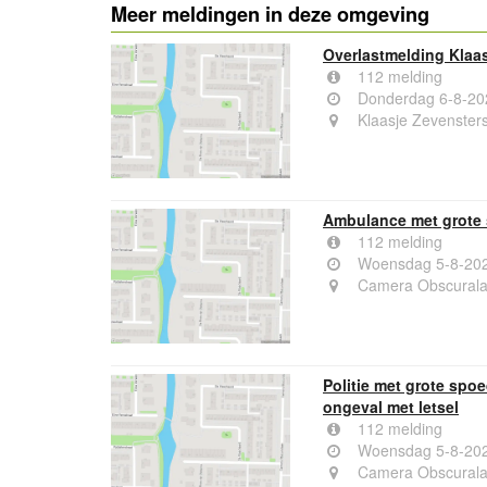
Meer meldingen in deze omgeving
Overlastmelding Klaa
112 melding
Donderdag 6-8-20
Klaasje Zevenster
Ambulance met grote 
112 melding
Woensdag 5-8-202
Camera Obscurala
Politie met grote sp
ongeval met letsel
112 melding
Woensdag 5-8-202
Camera Obscurala