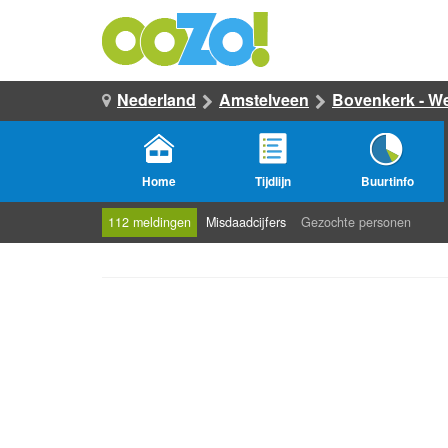
Nederland
Amstelveen
Bovenkerk - W
Home
Tijdlijn
Buurtinfo
112 meldingen
Misdaadcijfers
Gezochte personen