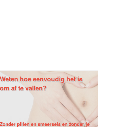
Weten hoe eenvoudig het is
om af te vallen?
Zonder pillen en smeersels en zonder je