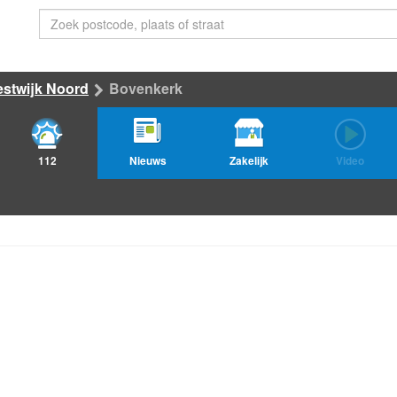
estwijk Noord
Bovenkerk
112
Nieuws
Zakelijk
Video