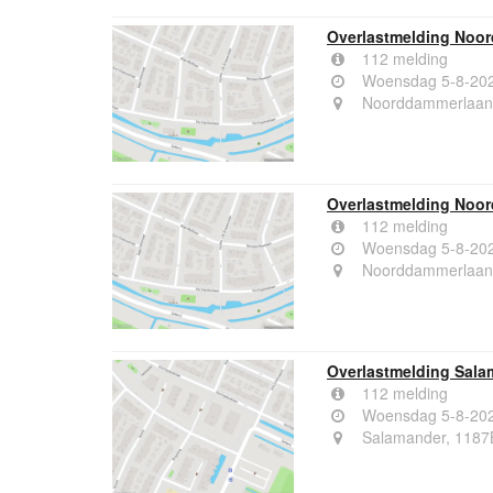
Overlastmelding Noor
112 melding
Woensdag 5-8-202
Noorddammerlaan,
Overlastmelding Noo
112 melding
Woensdag 5-8-202
Noorddammerlaan,
Overlastmelding Sala
112 melding
Woensdag 5-8-202
Salamander, 1187