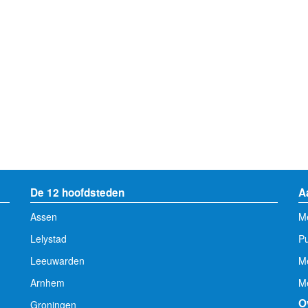
De 12 hoofdsteden
A
Assen
Me
Lelystad
Pu
Leeuwarden
M
Arnhem
Me
O
Groningen