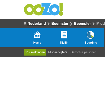
Nederland
Beemster
Beemster
Midd
Home
Tijdlijn
Buurtinfo
112 meldingen
Misdaadcijfers
Gezochte personen