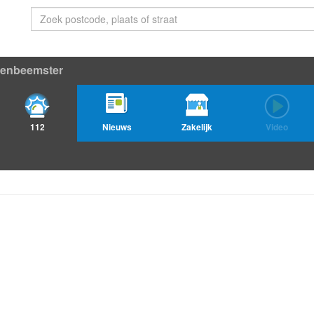
enbeemster
112
Nieuws
Zakelijk
Video