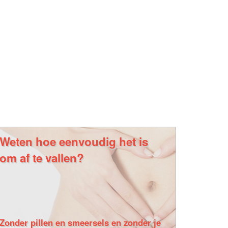
Weten hoe eenvoudig het is
om af te vallen?
Zonder pillen en smeersels en zonder je