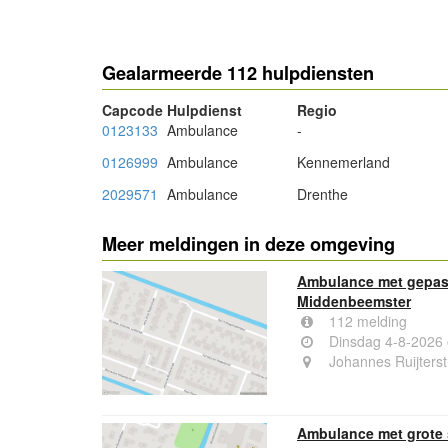
- Advertentie -
Gealarmeerde 112 hulpdiensten
Capcode
Hulpdienst
Regio
0123133
Ambulance
-
0126999
Ambulance
Kennemerland
2029571
Ambulance
Drenthe
Meer meldingen in deze omgeving
Ambulance met gepast
Middenbeemster
112 melding
Dinsdag 4-8-2026
Johannes Ruijters
Ambulance met grote 