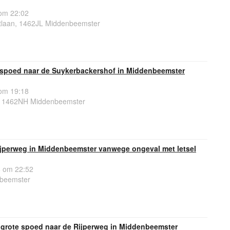
om 22:02
laan, 1462JL Middenbeemster
spoed naar de Suykerbackershof in Middenbeemster
om 19:18
, 1462NH Middenbeemster
jperweg in Middenbeemster vanwege ongeval met letsel
 om 22:52
nbeemster
 grote spoed naar de Rijperweg in Middenbeemster