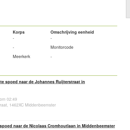
powered by
Korps
Omschrijving eenheid
-
-
-
Monitorcode
Meerkerk
-
e spoed naar de Johannes Ruijterstraat in
 om 02:49
traat, 1462XC Middenbeemster
spoed naar de Nicolaas Cromhoutlaan in Middenbeemster