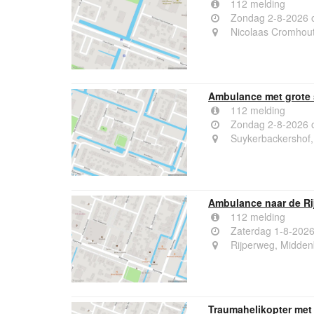
112 melding
Zondag 2-8-2026 
Nicolaas Cromhout
Ambulance met grote 
112 melding
Zondag 2-8-2026 
Suykerbackershof
Ambulance naar de Ri
112 melding
Zaterdag 1-8-2026
Rijperweg, Midde
Traumahelikopter met