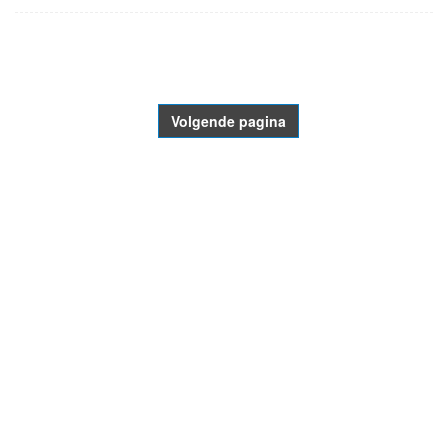
- Advertentie -
powered by
powered by
Volgende pagina