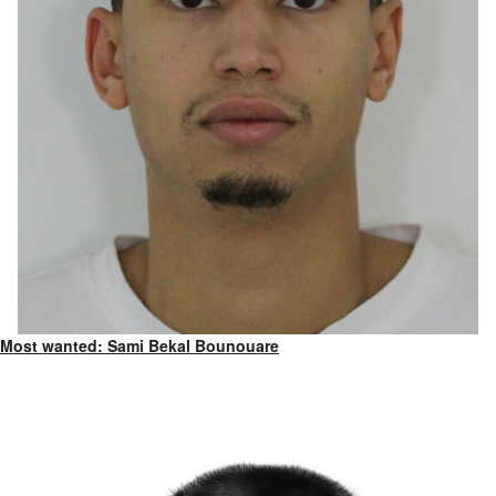
Most wanted: Sami Bekal Bounouare