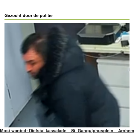
Gezocht door de politie
Most wanted: Diefstal kassalade – St. Gangulphusplein – Arnhem