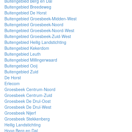
Buitengebied Berg en Dal
Buitengebied Breedeweg
Buitengebied De Horst
Buitengebied Groesbeek-Midden-West
Buitengebied Groesbeek-Noord
Buitengebied Groesbeek-Noord-West
Buitengebied Groesbeek-Zuid-West
Buitengebied Heilig Landstichting
Buitengebied Kekerdom
Buitengebied Leuth
Buitengebied Millingerwaard
Buitengebied Ooij
Buitengebied Zuid
De Horst
Erlecom
Groesbeek Centrum-Noord
Groesbeek Centrum-Zuid
Groesbeek De Drul-Oost
Groesbeek De Drul-West
Groesbeek Nijerf
Groesbeek Stekkenberg
Heilig Landstichting
Hoog Berg en Dal