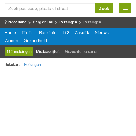
Zoek
Nederland
Berg en Dal
Persingen
Persingen
Home
Tijdlijn
Buurtinfo
112
Zakelijk
Nieuws
Wonen
Gezondheid
112 meldingen
Misdaadcijfers
Gezochte personen
Bekeken:
Persingen