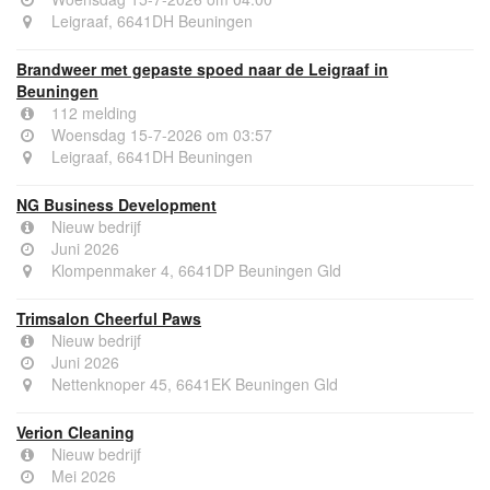
Leigraaf, 6641DH Beuningen
Brandweer met gepaste spoed naar de Leigraaf in
Beuningen
112 melding
Woensdag 15-7-2026 om 03:57
Leigraaf, 6641DH Beuningen
NG Business Development
Nieuw bedrijf
Juni 2026
Klompenmaker 4, 6641DP Beuningen Gld
Trimsalon Cheerful Paws
Nieuw bedrijf
Juni 2026
Nettenknoper 45, 6641EK Beuningen Gld
Verion Cleaning
Nieuw bedrijf
Mei 2026