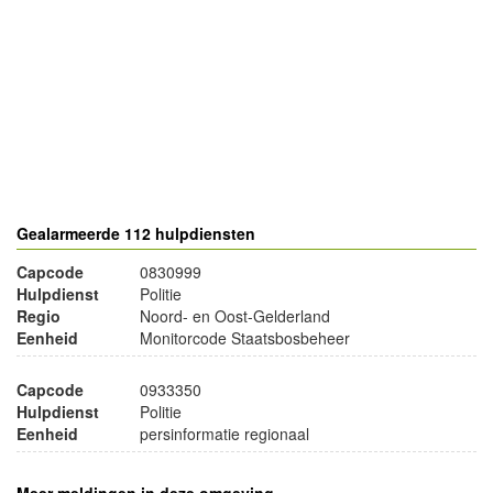
- Advertentie -
powered by
powered by
Gealarmeerde 112 hulpdiensten
Capcode
0830999
Hulpdienst
Politie
Regio
Noord- en Oost-Gelderland
Eenheid
Monitorcode Staatsbosbeheer
Capcode
0933350
Hulpdienst
Politie
Eenheid
persinformatie regionaal
Meer meldingen in deze omgeving