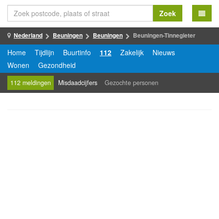
Zoek
Nederland
Beuningen
Beuningen
Beuningen-Tinnegieter
Home
Tijdlijn
Buurtinfo
112
Zakelijk
Nieuws
Wonen
Gezondheid
112 meldingen
Misdaadcijfers
Gezochte personen