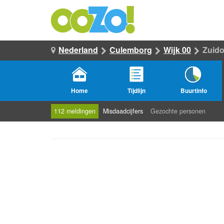
Nederland
Culemborg
Wijk 00
Zuido
Home
Tijdlijn
Buurtinfo
112 meldingen
Misdaadcijfers
Gezochte personen