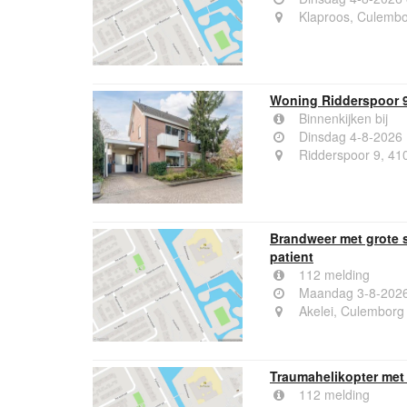
Klaproos, Culemb
Woning Ridderspoor 
Binnenkijken bij
Dinsdag 4-8-2026
Ridderspoor 9, 4
Brandweer met grote 
patient
112 melding
Maandag 3-8-2026
Akelei, Culemborg
Traumahelikopter met
112 melding