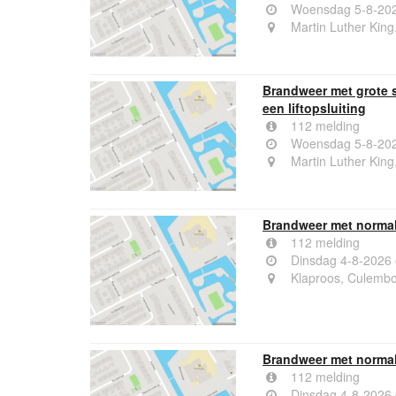
Woensdag 5-8-202
Martin Luther Kin
Brandweer met grote 
een liftopsluiting
112 melding
Woensdag 5-8-202
Martin Luther Kin
Brandweer met normal
112 melding
Dinsdag 4-8-2026
Klaproos, Culemb
Brandweer met normal
112 melding
Dinsdag 4-8-2026