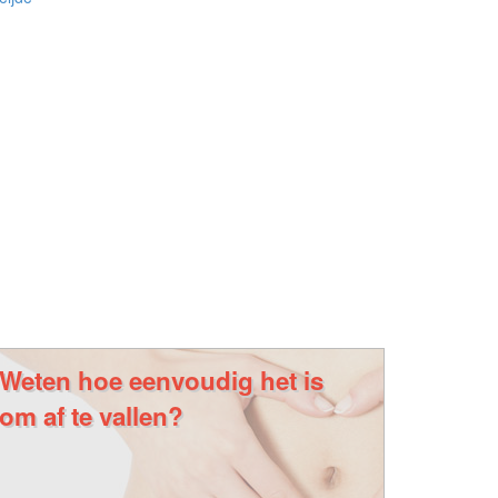
Weten hoe eenvoudig het is
om af te vallen?