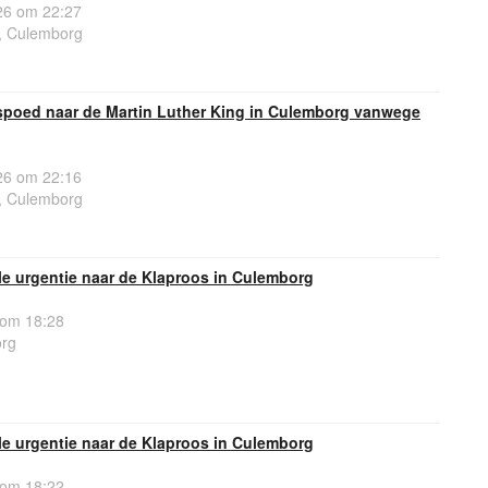
6 om 22:27
g, Culemborg
spoed naar de Martin Luther King in Culemborg vanwege
6 om 22:16
g, Culemborg
e urgentie naar de Klaproos in Culemborg
 om 18:28
org
e urgentie naar de Klaproos in Culemborg
 om 18:22