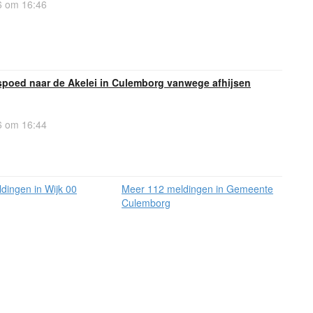
 om 16:46
spoed naar de Akelei in Culemborg vanwege afhijsen
 om 16:44
dingen in Wijk 00
Meer 112 meldingen in Gemeente
Culemborg