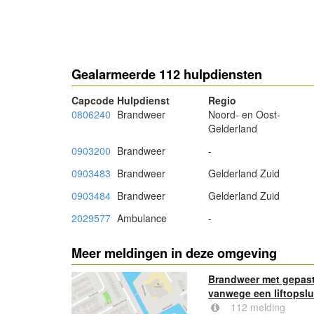
- Advertentie -
Gealarmeerde 112 hulpdiensten
Capcode
Hulpdienst
Regio
0806240
Brandweer
Noord- en Oost-
Gelderland
0903200
Brandweer
-
0903483
Brandweer
Gelderland Zuid
0903484
Brandweer
Gelderland Zuid
2029577
Ambulance
-
Meer meldingen in deze omgeving
Brandweer met gepast
vanwege een liftopslu
112 melding