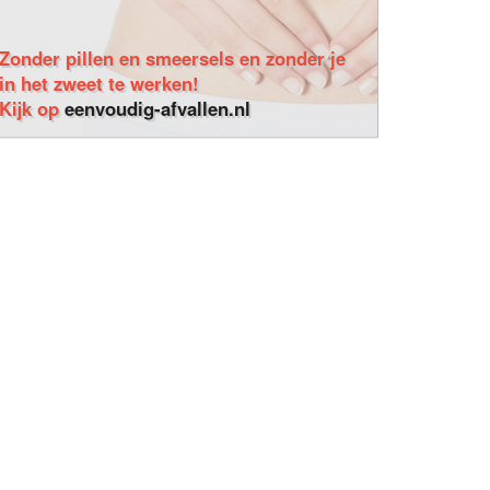
Zonder pillen en smeersels en zonder je
in het zweet te werken!
Kijk op
eenvoudig-afvallen.nl