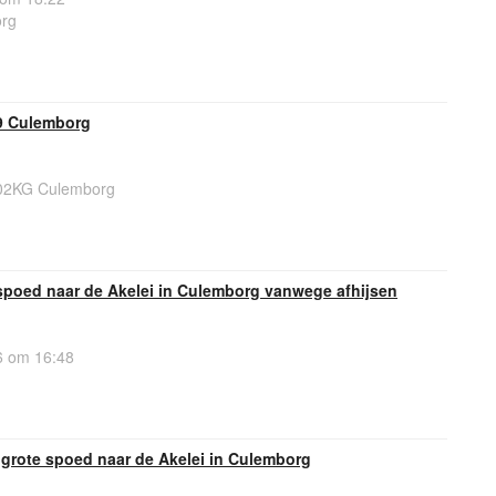
org
9 Culemborg
102KG Culemborg
spoed naar de Akelei in Culemborg vanwege afhijsen
 om 16:48
 grote spoed naar de Akelei in Culemborg