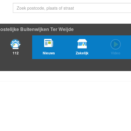
ostelijke Buitenwijken Ter Weijde
112
Nieuws
Zakelijk
Video