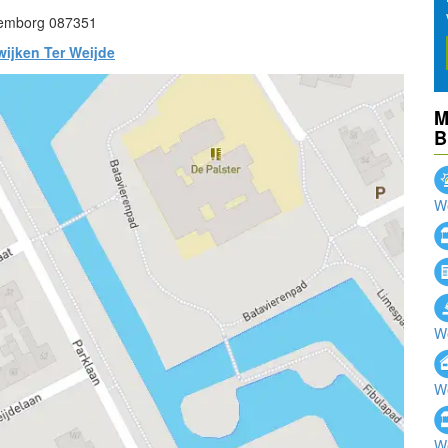
ulemborg 087351
wijken Ter Weijde
M
B
W
W
W
W