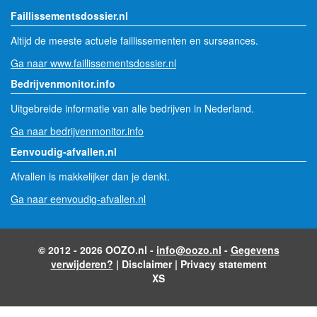
Faillissementsdossier.nl
Altijd de meeste actuele faillissementen en surseances.
Ga naar www.faillissementsdossier.nl
Bedrijvenmonitor.info
Uitgebreide informatie van alle bedrijven in Nederland.
Ga naar bedrijvenmonitor.info
Eenvoudig-afvallen.nl
Afvallen is makkelijker dan je denkt.
Ga naar eenvoudig-afvallen.nl
© 2012 - 2026 OOZO.nl -
info@oozo.nl
-
Gegevens
verwijderen?
|
Disclaimer
|
Privacy statement
XS