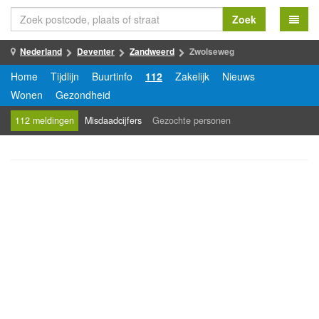
Zoek
Nederland
Deventer
Zandweerd
Zwolseweg
Home
Tijdlijn
Buurtinfo
112
Zakelijk
Nieuws
Wonen
Gezondheid
112 meldingen
Misdaadcijfers
Gezochte personen