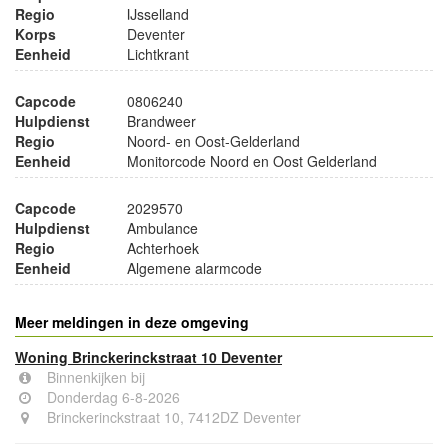
Regio
IJsselland
Korps
Deventer
Eenheid
Lichtkrant
Capcode
0806240
Hulpdienst
Brandweer
Regio
Noord- en Oost-Gelderland
Eenheid
Monitorcode Noord en Oost Gelderland
Capcode
2029570
Hulpdienst
Ambulance
Regio
Achterhoek
Eenheid
Algemene alarmcode
Meer meldingen in deze omgeving
Woning Brinckerinckstraat 10 Deventer
Binnenkijken bij
Donderdag 6-8-2026
Brinckerinckstraat 10, 7412DZ Deventer