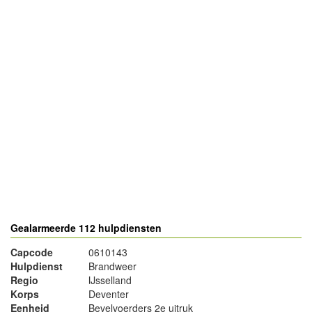
- Advertentie -
powered by
powered by
Gealarmeerde 112 hulpdiensten
Capcode
0610143
Hulpdienst
Brandweer
Regio
IJsselland
Korps
Deventer
Eenheid
Bevelvoerders 2e uitruk