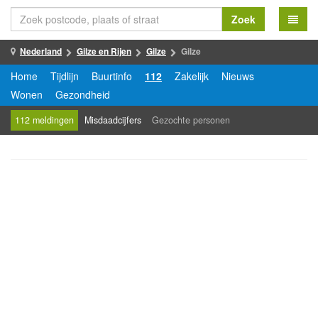
Zoek
Nederland
Gilze en Rijen
Gilze
Gilze
Home
Tijdlijn
Buurtinfo
112
Zakelijk
Nieuws
Wonen
Gezondheid
112 meldingen
Misdaadcijfers
Gezochte personen