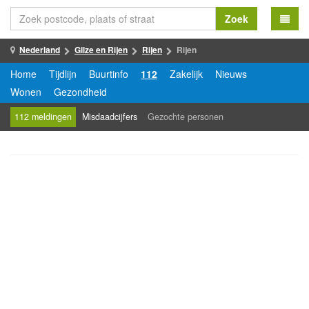
Zoek
Nederland
Gilze en Rijen
Rijen
Rijen
Home
Tijdlijn
Buurtinfo
112
Zakelijk
Nieuws
Wonen
Gezondheid
112 meldingen
Misdaadcijfers
Gezochte personen