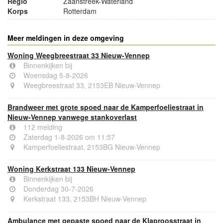
Regio
Zaanstreek-Waterland
Korps
Rotterdam
Meer meldingen in deze omgeving
Woning Weegbreestraat 33 Nieuw-Vennep
Binnenkijken bij
Woensdag 5-8-2026
Weegbreestraat 33, 2153EB Nieuw-Vennep
Brandweer met grote spoed naar de Kamperfoeliestraat in
Nieuw-Vennep vanwege stankoverlast
112 melding
Zaterdag 1-8-2026 om 11:57
Kamperfoeliestraat, 2153BG Nieuw-Vennep
Woning Kerkstraat 133 Nieuw-Vennep
Binnenkijken bij
Donderdag 30-7-2026
Kerkstraat 133, 2153BH Nieuw-Vennep
Ambulance met gepaste spoed naar de Klaproosstraat in