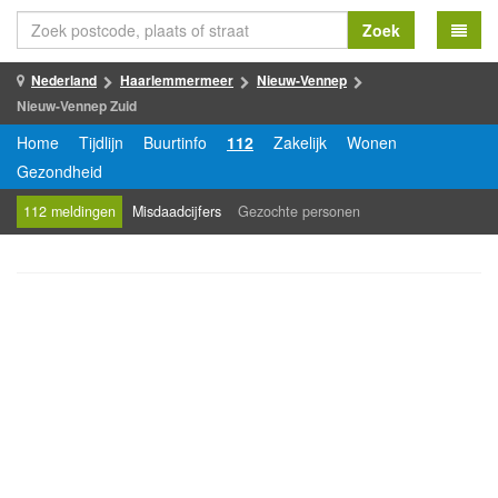
Zoek
Nederland
Haarlemmermeer
Nieuw-Vennep
Nieuw-Vennep Zuid
Home
Tijdlijn
Buurtinfo
112
Zakelijk
Wonen
Gezondheid
112 meldingen
Misdaadcijfers
Gezochte personen