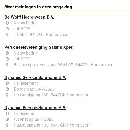
Meer meldingen in deze omgeving
De Wolff Heerenveen B.V.
Nieuw bedrijf
Juli 2026
it Dok 2, 8447GL Heerenveen
Personeelsvereniging Salaris Xpert
Nieuw bedrijf
Juli 2026
Businesspark Friesland-West 27, 8447SL Heerenveen
Dynamic Service Solutions B.V.
Faillissement
Donderdag 30-7-2026
Haskeruitgang 109, 8447CK Heerenveen
Dynamic Service Solutions B.V.
Faillissement
Woensdag 29-7-2026
Haskeruitgang 109, 8447CK Heerenveen