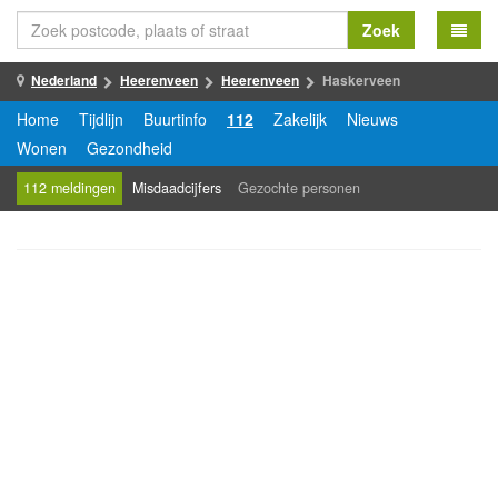
Zoek
Nederland
Heerenveen
Heerenveen
Haskerveen
Home
Tijdlijn
Buurtinfo
112
Zakelijk
Nieuws
Wonen
Gezondheid
112 meldingen
Misdaadcijfers
Gezochte personen