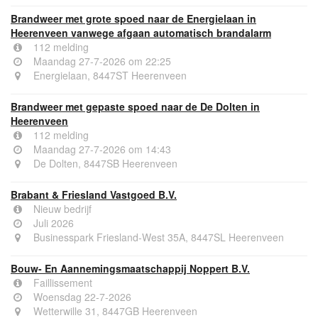
Brandweer met grote spoed naar de Energielaan in
Heerenveen vanwege afgaan automatisch brandalarm
112 melding
Maandag 27-7-2026 om 22:25
Energielaan, 8447ST Heerenveen
Brandweer met gepaste spoed naar de De Dolten in
Heerenveen
112 melding
Maandag 27-7-2026 om 14:43
De Dolten, 8447SB Heerenveen
Brabant & Friesland Vastgoed B.V.
Nieuw bedrijf
Juli 2026
Businesspark Friesland-West 35A, 8447SL Heerenveen
Bouw- En Aannemingsmaatschappij Noppert B.V.
Faillissement
Woensdag 22-7-2026
Wetterwille 31, 8447GB Heerenveen