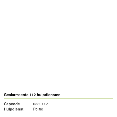
- Advertentie -
powered by
powered by
Gealarmeerde 112 hulpdiensten
Capcode
0330112
Hulpdienst
Politie