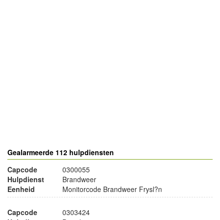
- Advertentie -
powered by
powered by
Gealarmeerde 112 hulpdiensten
Capcode
0300055
Hulpdienst
Brandweer
Eenheid
Monitorcode Brandweer Frysl?n
Capcode
0303424