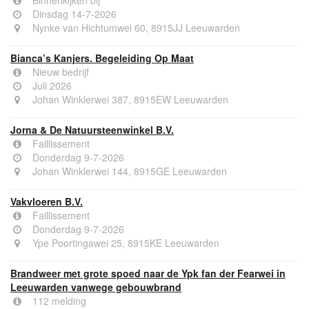
Dinsdag 14-7-2026
Nynke van Hichtumwei 60, 8915JJ Leeuwarden
Bianca’s Kanjers. Begeleiding Op Maat
Nieuw bedrijf
Juli 2026
Johan Winklerwei 387, 8915EW Leeuwarden
Jorna & De Natuursteenwinkel B.V.
Faillissement
Donderdag 9-7-2026
Johan Winklerwei 144, 8915GE Leeuwarden
Vakvloeren B.V.
Faillissement
Donderdag 9-7-2026
Ype Poortingawei 25, 8915KE Leeuwarden
Brandweer met grote spoed naar de Ypk fan der Fearwei in
Leeuwarden vanwege gebouwbrand
112 melding