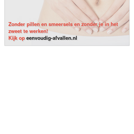
Zonder pillen en smeersels en zonder je in het
zweet te werken!
Kijk op
eenvoudig-afvallen.nl