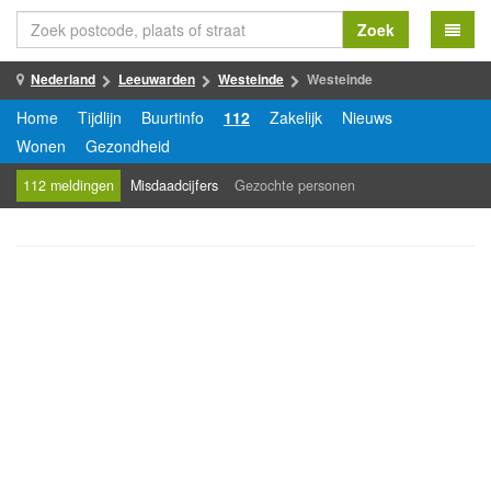
Zoek
Nederland
Leeuwarden
Westeinde
Westeinde
Home
Tijdlijn
Buurtinfo
112
Zakelijk
Nieuws
Wonen
Gezondheid
112 meldingen
Misdaadcijfers
Gezochte personen