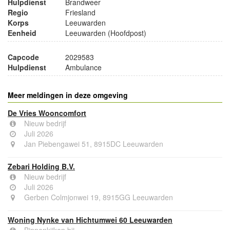
Hulpdienst
Brandweer
Regio
Friesland
Korps
Leeuwarden
Eenheid
Leeuwarden (Hoofdpost)
Capcode
2029583
Hulpdienst
Ambulance
Meer meldingen in deze omgeving
De Vries Wooncomfort
Nieuw bedrijf
Juli 2026
Jan Piebengawei 51, 8915DC Leeuwarden
Zebari Holding B.V.
Nieuw bedrijf
Juli 2026
Gerben Colmjonwei 19, 8915GG Leeuwarden
Woning Nynke van Hichtumwei 60 Leeuwarden
Binnenkijken bij