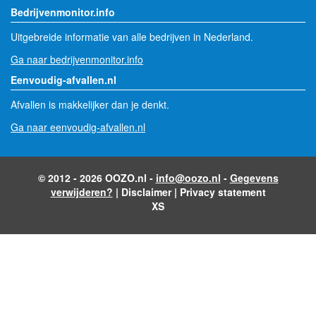
Bedrijvenmonitor.info
Uitgebreide informatie van alle bedrijven in Nederland.
Ga naar bedrijvenmonitor.info
Eenvoudig-afvallen.nl
Afvallen is makkelijker dan je denkt.
Ga naar eenvoudig-afvallen.nl
© 2012 - 2026 OOZO.nl -
info@oozo.nl
-
Gegevens
verwijderen?
|
Disclaimer
|
Privacy statement
XS