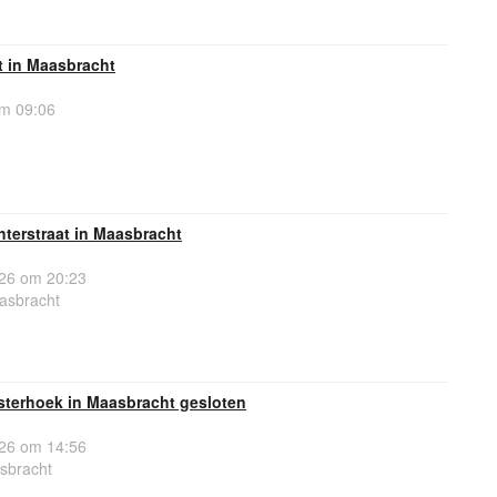
t in Maasbracht
om 09:06
terstraat in Maasbracht
26 om 20:23
asbracht
sterhoek in Maasbracht gesloten
26 om 14:56
sbracht