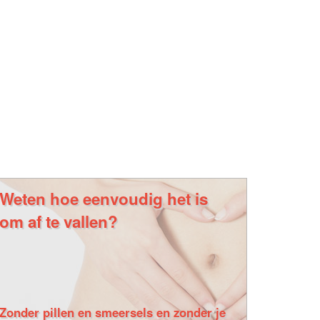
Weten hoe eenvoudig het is
om af te vallen?
Zonder pillen en smeersels en zonder je