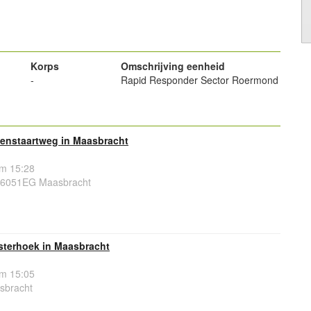
powered by
Korps
Omschrijving eenheid
-
Rapid Responder Sector Roermond
enstaartweg in Maasbracht
om 15:28
 6051EG Maasbracht
sterhoek in Maasbracht
om 15:05
sbracht