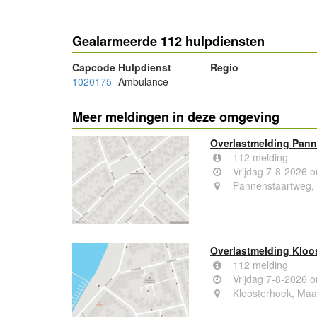
Gealarmeerde 112 hulpdiensten
Capcode
Hulpdienst
Regio
1020175
Ambulance
-
Meer meldingen in deze omgeving
Overlastmelding Pann
112 melding
Vrijdag 7-8-2026 
Pannenstaartweg,
Overlastmelding Kloo
112 melding
Vrijdag 7-8-2026 
Kloosterhoek, Maa