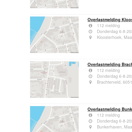
Overlastmelding Kloo
112 melding
Donderdag 6-8-20
Kloosterhoek, Maa
Overlastmelding Brac
112 melding
Donderdag 6-8-20
Brachterveld, 60
Overlastmelding Bunk
112 melding
Donderdag 6-8-20
Bunkerhaven, Maa