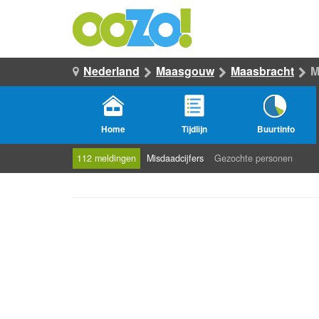
Nederland
Maasgouw
Maasbracht
M
Home
Tijdlijn
Buurtinfo
112 meldingen
Misdaadcijfers
Gezochte personen