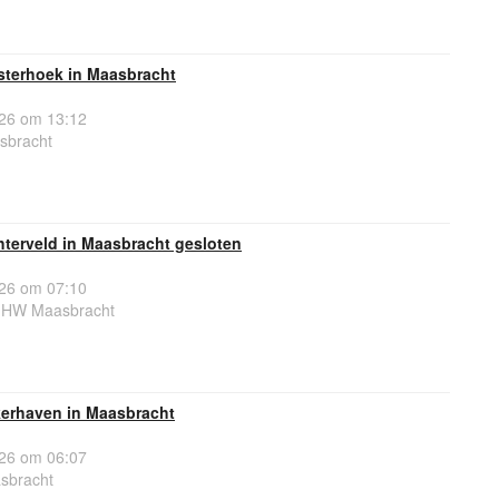
sterhoek in Maasbracht
26 om 13:12
sbracht
hterveld in Maasbracht gesloten
26 om 07:10
51HW Maasbracht
erhaven in Maasbracht
26 om 06:07
sbracht