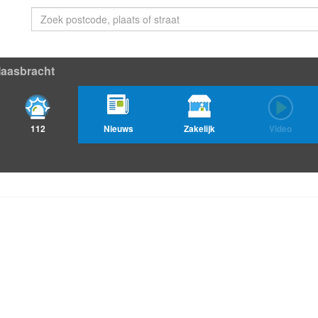
aasbracht
112
Nieuws
Zakelijk
Video