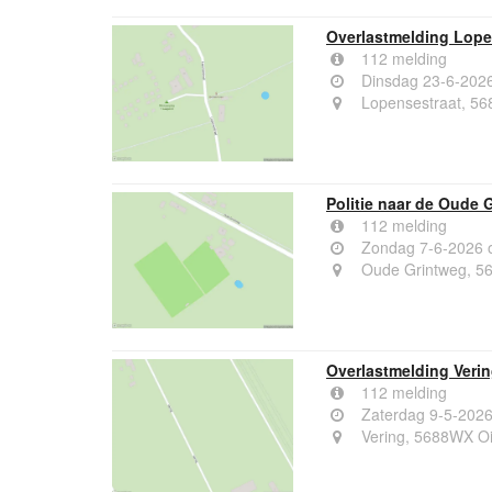
Overlastmelding Lope
112 melding
Dinsdag 23-6-202
Lopensestraat, 56
Politie naar de Oude 
112 melding
Zondag 7-6-2026 
Oude Grintweg, 5
Overlastmelding Verin
112 melding
Zaterdag 9-5-2026
Vering, 5688WX Oi