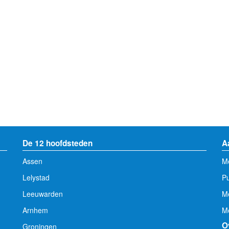
De 12 hoofdsteden
A
Assen
Me
Lelystad
Pu
Leeuwarden
M
Arnhem
Me
O
Groningen