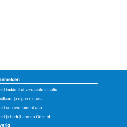
anmelden
ld incident of verdachte situatie
bliceer je eigen nieuws
eld een evenement aan
ld je bedrijf aan op Oozo.nl
verig