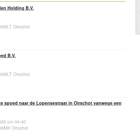
den Holding B.V.
688LT Oirschot
ed B.V.
688LT Oirschot
e spoed naar de Lopensestraat in Oirschot vanwege een
26 om 04:40
88MK Oirschot