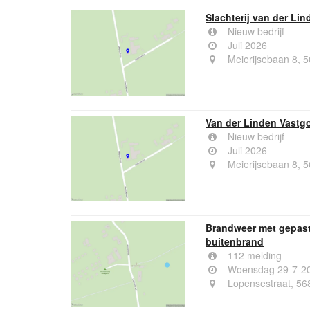
Slachterij van der Lin
Nieuw bedrijf
Juli 2026
Meierijsebaan 8, 5
Van der Linden Vastgo
Nieuw bedrijf
Juli 2026
Meierijsebaan 8, 5
Brandweer met gepast
buitenbrand
112 melding
Woensdag 29-7-20
Lopensestraat, 56