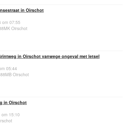
nsestraat in Oirschot
6 om 07:55
88MK Oirschot
Grintweg in Oirschot vanwege ongeval met letsel
om 05:44
688MB Oirschot
g in Oirschot
 om 15:10
rschot