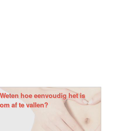
Weten hoe eenvoudig het is
om af te vallen?