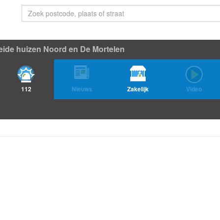
eide huizen Noord en De Mortelen
112
Nieuws
Zakelijk
Video