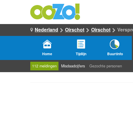
Nederland
Oirschot
Oirschot
Verspr
Home
Tijdlijn
Buurtinfo
112 meldingen
Misdaadcijfers
Gezochte personen