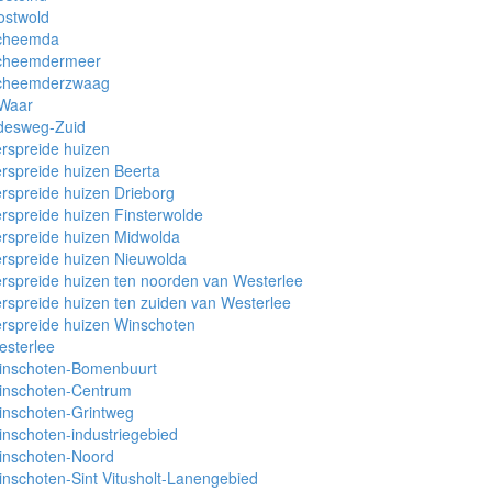
ostwold
cheemda
cheemdermeer
cheemderzwaag
 Waar
desweg-Zuid
rspreide huizen
rspreide huizen Beerta
rspreide huizen Drieborg
rspreide huizen Finsterwolde
rspreide huizen Midwolda
rspreide huizen Nieuwolda
rspreide huizen ten noorden van Westerlee
rspreide huizen ten zuiden van Westerlee
rspreide huizen Winschoten
esterlee
inschoten-Bomenbuurt
inschoten-Centrum
inschoten-Grintweg
nschoten-industriegebied
inschoten-Noord
nschoten-Sint Vitusholt-Lanengebied