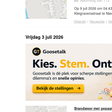
Afkomstig van 112
Op 9 juli 2026 om 04:4
Kleigraversstraat te Ni
>
>
Oldambt
Nieuwolda
Ni
Vrijdag 3 juli 2026
Brandweer met gepast