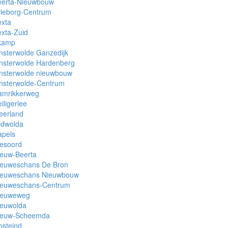
eerta-Nieuwbouw
rieborg-Centrum
exta
xta-Zuid
kamp
nsterwolde Ganzedijk
nsterwolde Hardenberg
insterwolde nieuwbouw
insterwolde-Centrum
amrikkerweg
iligerlee
eerland
idwolda
apels
iesoord
ieuw-Beerta
ieuweschans De Bron
ieuweschans Nieuwbouw
ieuweschans-Centrum
ieuweweg
ieuwolda
ieuw-Scheemda
osteind