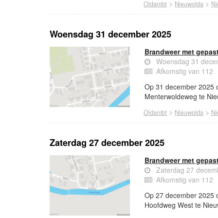
>
>
Oldambt
Nieuwolda
Ni
Woensdag 31 december 2025
Brandweer met gepas
Woensdag 31 decem
Afkomstig van 112
Op 31 december 2025 o
Menterwoldeweg te Nie
>
>
Oldambt
Nieuwolda
Ni
Zaterdag 27 december 2025
Brandweer met gepast
Zaterdag 27 decem
Afkomstig van 112
Op 27 december 2025 o
Hoofdweg West te Nieu