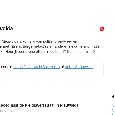
uwolda
n Nieuwolda afkomstig van politie, brandweer en
 met flitsers, Burgernetacties en andere relevante informatie
t. Hoor jij een sirene bij jou in de buurt? Dan staat de 112
 eens bij
het 112 nieuws in Nieuwolda
of
het 112 nieuws in
B
poed naar de Kleigraversstraat in Nieuwolda
B
026 om 04:44
B