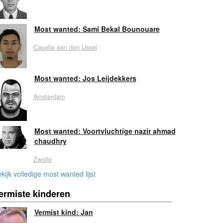
Most wanted: Sami Bekal Bounouare
Capelle aan den IJssel
Most wanted: Jos Leijdekkers
Amsterdam
Most wanted: Voortvluchtige nazir ahmad
chaudhry
Zwolle
kijk volledige most wanted lijst
ermiste kinderen
Vermist kind: Jan