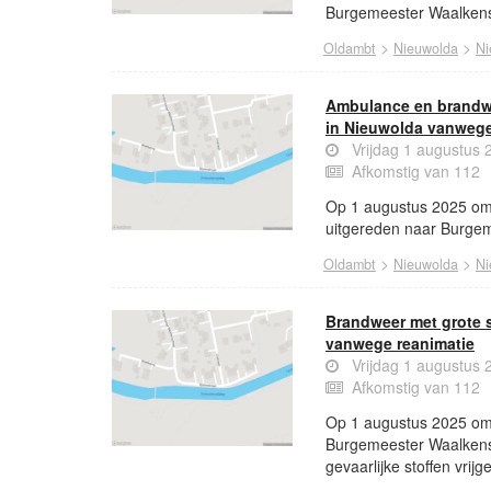
Burgemeester Waalkens
>
>
Oldambt
Nieuwolda
Ni
Ambulance en brandwe
in Nieuwolda vanwege
Vrijdag 1 augustus
Afkomstig van 112
Op 1 augustus 2025 om
uitgereden naar Burgem
>
>
Oldambt
Nieuwolda
Ni
Brandweer met grote 
vanwege reanimatie
Vrijdag 1 augustus
Afkomstig van 112
Op 1 augustus 2025 om 
Burgemeester Waalkenss
gevaarlijke stoffen vrijg