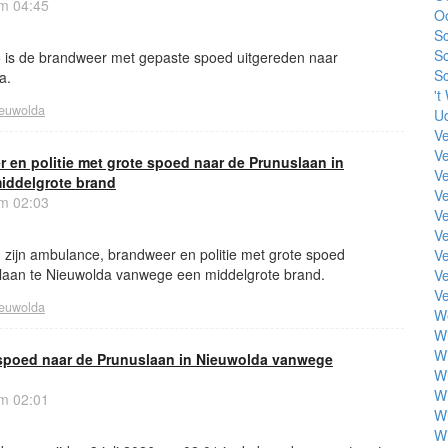
om 04:45
O
S
S
5 is de brandweer met gepaste spoed uitgereden naar
S
a.
't
euwolda
U
Ve
Ve
en politie met grote spoed naar de Prunuslaan in
Ve
iddelgrote brand
Ve
om 02:03
Ve
Ve
 zijn ambulance, brandweer en politie met grote spoed
Ve
laan te Nieuwolda vanwege een middelgrote brand.
Ve
Ve
euwolda
W
W
W
spoed naar de Prunuslaan in Nieuwolda vanwege
W
Wi
om 02:01
W
Wi