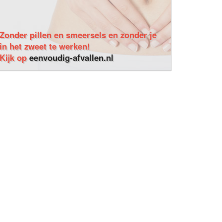
Zonder pillen en smeersels en zonder je
in het zweet te werken!
Kijk op
eenvoudig-afvallen.nl