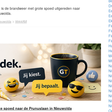
B
D
3 is de brandweer met grote spoed uitgereden naar
E
euwolda.
Ee
E
>
euwolda
9944AM
Fi
Fi
F
F
H
He
M
M
N
N
N
N
N
N
N
N
N
e spoed naar de Prunuslaan in Nieuwolda
O