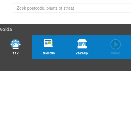
wolda
112
Nieuws
Zakelijk
Video