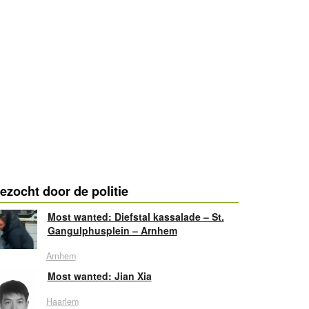
ezocht door de politie
Most wanted: Diefstal kassalade – St.
Gangulphusplein – Arnhem
Arnhem
Most wanted: Jian Xia
Haarlem