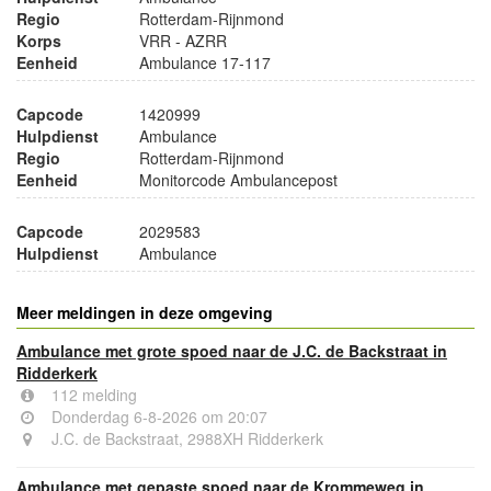
Regio
Rotterdam-Rijnmond
Korps
VRR - AZRR
Eenheid
Ambulance 17-117
Capcode
1420999
Hulpdienst
Ambulance
Regio
Rotterdam-Rijnmond
Eenheid
Monitorcode Ambulancepost
Capcode
2029583
Hulpdienst
Ambulance
Meer meldingen in deze omgeving
Ambulance met grote spoed naar de J.C. de Backstraat in
Ridderkerk
112 melding
Donderdag 6-8-2026 om 20:07
J.C. de Backstraat, 2988XH Ridderkerk
Ambulance met gepaste spoed naar de Krommeweg in