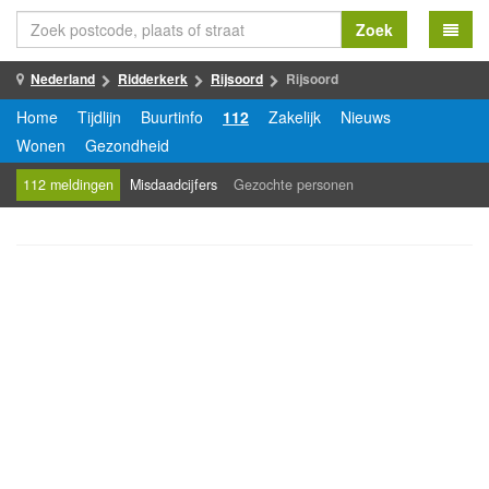
Zoek
Nederland
Ridderkerk
Rijsoord
Rijsoord
Home
Tijdlijn
Buurtinfo
112
Zakelijk
Nieuws
Wonen
Gezondheid
112 meldingen
Misdaadcijfers
Gezochte personen