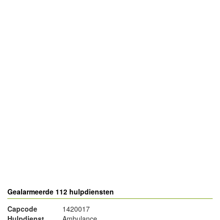
- Advertentie -
powered by
powered by
Gealarmeerde 112 hulpdiensten
Capcode
1420017
Hulpdienst
Ambulance