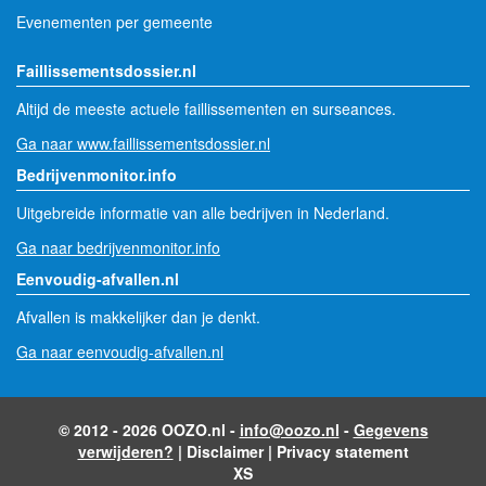
Evenementen per gemeente
Faillissementsdossier.nl
Altijd de meeste actuele faillissementen en surseances.
Ga naar www.faillissementsdossier.nl
Bedrijvenmonitor.info
Uitgebreide informatie van alle bedrijven in Nederland.
Ga naar bedrijvenmonitor.info
Eenvoudig-afvallen.nl
Afvallen is makkelijker dan je denkt.
Ga naar eenvoudig-afvallen.nl
© 2012 - 2026 OOZO.nl -
info@oozo.nl
-
Gegevens
verwijderen?
|
Disclaimer
|
Privacy statement
XS