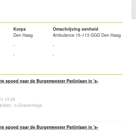
powered by
Korps
Omschrijving eenheid
Den Haag
Ambulance 15-113 GGD Den Haag
-
-
-
-
e spoed naar de Burgemeester Patijnlaan in 's-
om 13:28
jnlaan, 's-Gravenhage
e spoed naar de Burgemeester Patijnlaan in 's-