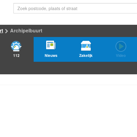
rt
Archipelbuurt
112
Nieuws
Zakelijk
Video