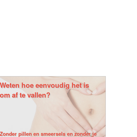
Weten hoe eenvoudig het is
om af te vallen?
Zonder pillen en smeersels en zonder je