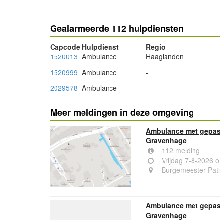
Gealarmeerde 112 hulpdiensten
Capcode
Hulpdienst
Regio
1520013
Ambulance
Haaglanden
1520999
Ambulance
-
2029578
Ambulance
-
Meer meldingen in deze omgeving
Ambulance met gepast
Gravenhage
112 melding
Vrijdag 7-8-2026 
Burgemeester Pati
Ambulance met gepast
Gravenhage