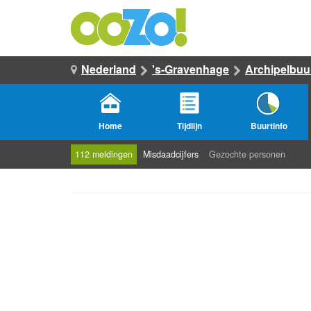
Nederland
's-Gravenhage
Archipelbuu
Home
Tijdlijn
Buurtinfo
112 meldingen
Misdaadcijfers
Gezochte personen