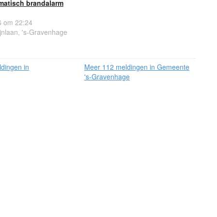
matisch brandalarm
 om 22:24
jnlaan, 's-Gravenhage
dingen in
Meer 112 meldingen in Gemeente
's-Gravenhage