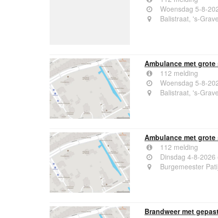
Woensdag 5-8-202
Balistraat, 's-Gra
Ambulance met grote s
112 melding
Woensdag 5-8-202
Balistraat, 's-Gra
Ambulance met grote 
112 melding
Dinsdag 4-8-2026
Burgemeester Pati
Brandweer met gepast