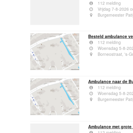
112 melding
Vrijdag 7-8-2026 
Burgemeester Pati
Besteld ambulance ve
112 melding
Woensdag 5-8-202
Borneostraat, 's-
Ambulance naar de Bu
112 melding
Woensdag 5-8-202
Burgemeester Pati
Ambulance met grote s
112 melding