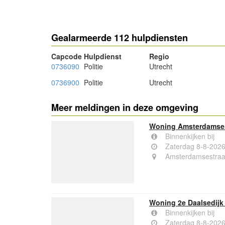
Gealarmeerde 112 hulpdiensten
Capcode
Hulpdienst
Regio
0736090
Politie
Utrecht
0736900
Politie
Utrecht
Meer meldingen in deze omgeving
Woning Amsterdamses
Binnenkijken bij
Zaterdag 8-8-202
Amsterdamsestraa
Woning 2e Daalsedijk 
Binnenkijken bij
Zaterdag 8-8-202