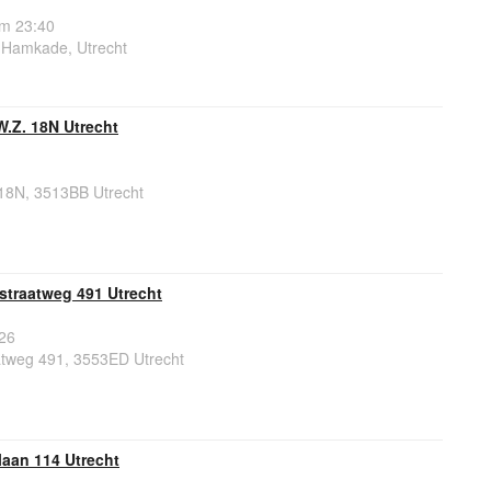
om 23:40
 Hamkade, Utrecht
.Z. 18N Utrecht
18N, 3513BB Utrecht
traatweg 491 Utrecht
26
tweg 491, 3553ED Utrecht
aan 114 Utrecht