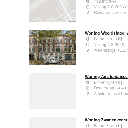
112 melding
Vrijdag 7-8-2026 
Royaards van den
Woning Weerdsingel W
Binnenkijken bij
Vrijdag 7-8-2026
Weerdsingel W.Z. 
Woning Amsterdamses
Binnenkijken bij
Donderdag 6-8-20
Amsterdamsestraa
Woning Zwanenvechtl
Binnenkijken bij