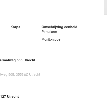
powered by
Korps
Omschrijving eenheid
-
Persalarm
-
Monitorcode
traatweg 505 Utrecht
6
tweg 505, 3553ED Utrecht
127 Utrecht
6