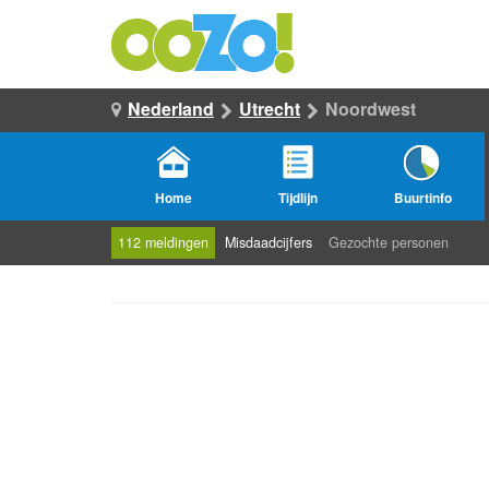
Nederland
Utrecht
Noordwest
Home
Tijdlijn
Buurtinfo
112 meldingen
Misdaadcijfers
Gezochte personen