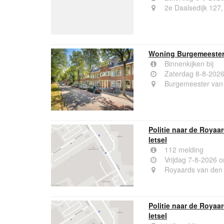
2e Daalsedijk 127,
Woning Burgemeester 
Binnenkijken bij
Zaterdag 8-8-202
Burgemeester van 
Politie naar de Royaa
letsel
112 melding
Vrijdag 7-8-2026 
Royaards van den
Politie naar de Royaa
letsel