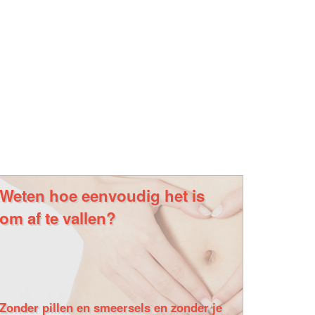
Weten hoe eenvoudig het is
om af te vallen?
Zonder pillen en smeersels en zonder je