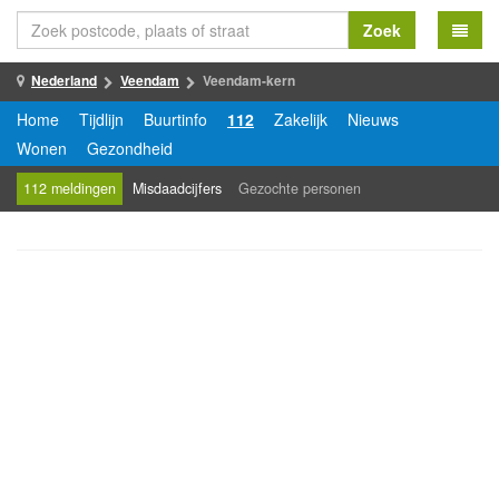
Zoek
Nederland
Veendam
Veendam-kern
Home
Tijdlijn
Buurtinfo
112
Zakelijk
Nieuws
Wonen
Gezondheid
112 meldingen
Misdaadcijfers
Gezochte personen