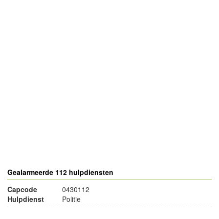
- Advertentie -
powered by
powered by
Gealarmeerde 112 hulpdiensten
Capcode
0430112
Hulpdienst
Politie