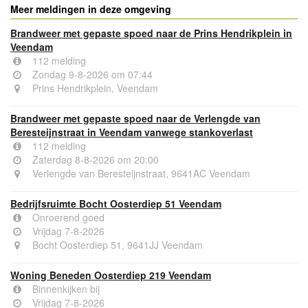
Meer meldingen in deze omgeving
Brandweer met gepaste spoed naar de Prins Hendrikplein in
Veendam
112 melding
Zondag 9-8-2026 om 07:44
Prins Hendrikplein, Veendam
Brandweer met gepaste spoed naar de Verlengde van
Beresteijnstraat in Veendam vanwege stankoverlast
112 melding
Zaterdag 8-8-2026 om 20:00
Verlengde van Beresteijnstraat, 9641AC Veendam
Bedrijfsruimte Bocht Oosterdiep 51 Veendam
Onroerend goed
Vrijdag 7-8-2026
Bocht Oosterdiep 51, 9641JJ Veendam
Woning Beneden Oosterdiep 219 Veendam
Binnenkijken bij
Vrijdag 7-8-2026