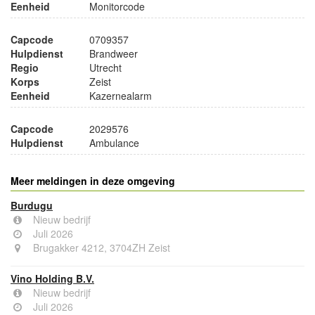
Eenheid
Monitorcode
Capcode
0709357
Hulpdienst
Brandweer
Regio
Utrecht
Korps
Zeist
Eenheid
Kazernealarm
Capcode
2029576
Hulpdienst
Ambulance
Meer meldingen in deze omgeving
Burdugu
Nieuw bedrijf
Juli 2026
Brugakker 4212, 3704ZH Zeist
Vino Holding B.V.
Nieuw bedrijf
Juli 2026