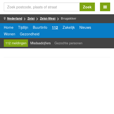
Zoek
Nederland
Zeist
Zeist-West
Brugakker
Home
Tijdlijn
Buurtinfo
112
Zakelijk
Nieuws
Wonen
Gezondheid
112 meldingen
Misdaadcijfers
Gezochte personen