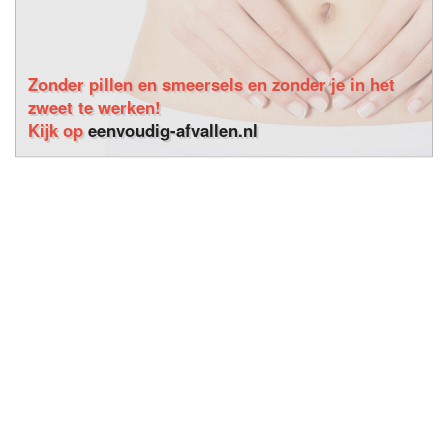
Zonder pillen en smeersels en zonder je in het
zweet te werken!
Kijk op
eenvoudig-afvallen.nl