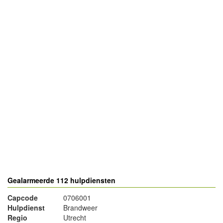
- Advertentie -
powered by
powered by
Gealarmeerde 112 hulpdiensten
Capcode
0706001
Hulpdienst
Brandweer
Regio
Utrecht