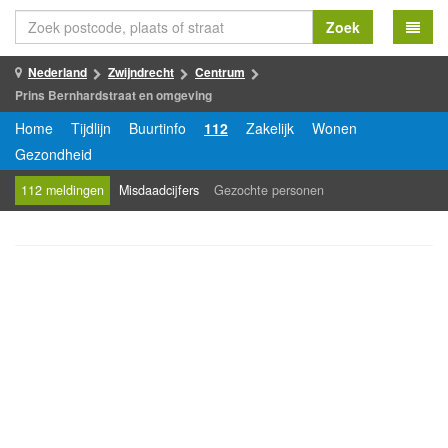
Zoek
Nederland
Zwijndrecht
Centrum
Prins Bernhardstraat en omgeving
Home
Tijdlijn
Buurtinfo
112
Zakelijk
Wonen
Gezondheid
112 meldingen
Misdaadcijfers
Gezochte personen