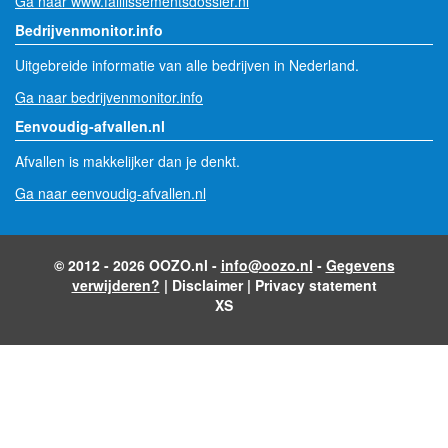
Ga naar www.faillissementsdossier.nl
Bedrijvenmonitor.info
Uitgebreide informatie van alle bedrijven in Nederland.
Ga naar bedrijvenmonitor.info
Eenvoudig-afvallen.nl
Afvallen is makkelijker dan je denkt.
Ga naar eenvoudig-afvallen.nl
© 2012 - 2026 OOZO.nl -
info@oozo.nl
-
Gegevens
verwijderen?
|
Disclaimer
|
Privacy statement
XS