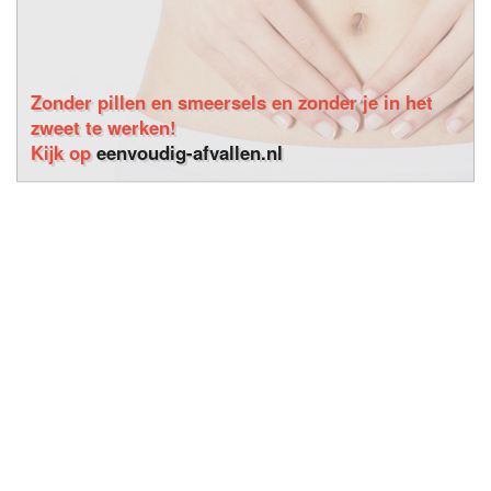
Zonder pillen en smeersels en zonder je in het
zweet te werken!
Kijk op
eenvoudig-afvallen.nl