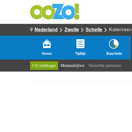
Nederland
Zwolle
Schelle
Katerveer
Home
Tijdlijn
Buurtinfo
112 meldingen
Misdaadcijfers
Gezochte personen