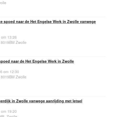
olle
e spoed naar de Het Engelse Werk in Zwolle vanwege
 om 13:26
 8019BM Zwolle
spoed naar de Het Engelse Werk in Zwolle
26 om 12:30
 8019BM Zwolle
eerdijk in Zwolle vanwege aanrijding met letsel
 om 19:20
9BL Zwolle