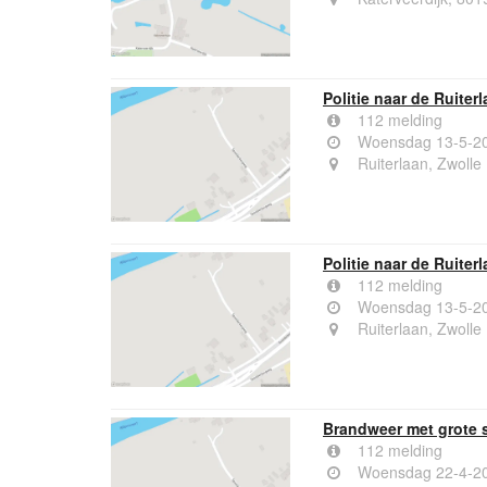
Politie naar de Ruiter
112 melding
Woensdag 13-5-20
Ruiterlaan, Zwolle
Politie naar de Ruiter
112 melding
Woensdag 13-5-20
Ruiterlaan, Zwolle
Brandweer met grote 
112 melding
Woensdag 22-4-20