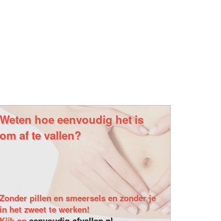
Weten hoe eenvoudig het is
om af te vallen?
Zonder pillen en smeersels en zonder je
in het zweet te werken!
Kijk op
eenvoudig-afvallen.nl