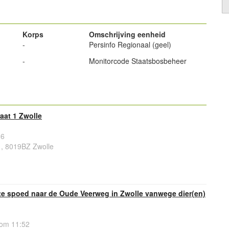
Korps
Omschrijving eenheid
-
Persinfo Regionaal (geel)
-
Monitorcode Staatsbosbeheer
aat 1 Zwolle
26
1, 8019BZ Zwolle
e spoed naar de Oude Veerweg in Zwolle vanwege dier(en)
 om 11:52