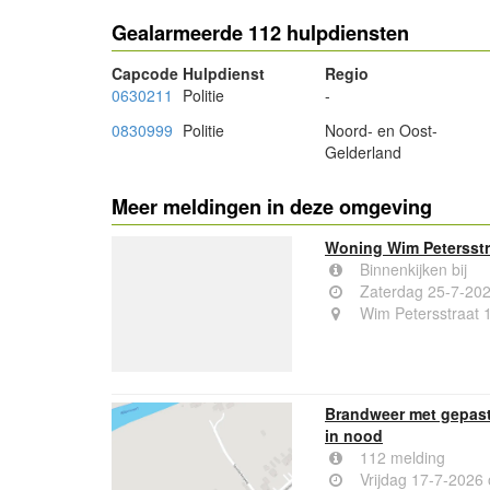
Gealarmeerde 112 hulpdiensten
Capcode
Hulpdienst
Regio
0630211
Politie
-
0830999
Politie
Noord- en Oost-
Gelderland
Meer meldingen in deze omgeving
Woning Wim Petersstr
Binnenkijken bij
Zaterdag 25-7-20
Wim Petersstraat 
Brandweer met gepast
in nood
112 melding
Vrijdag 17-7-2026