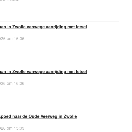
laan in Zwolle vanwege aanrijding met letsel
26 om 16:06
laan in Zwolle vanwege aanrijding met letsel
26 om 16:06
spoed naar de Oude Veerweg in Zwolle
26 om 15:03