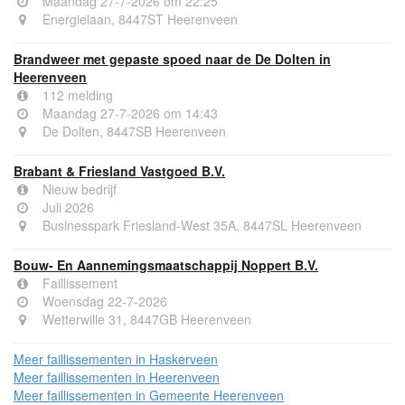
Maandag 27-7-2026 om 22:25
Energielaan, 8447ST Heerenveen
Brandweer met gepaste spoed naar de De Dolten in
Heerenveen
112 melding
Maandag 27-7-2026 om 14:43
De Dolten, 8447SB Heerenveen
Brabant & Friesland Vastgoed B.V.
Nieuw bedrijf
Juli 2026
Businesspark Friesland-West 35A, 8447SL Heerenveen
Bouw- En Aannemingsmaatschappij Noppert B.V.
Faillissement
Woensdag 22-7-2026
Wetterwille 31, 8447GB Heerenveen
Meer faillissementen in Haskerveen
Meer faillissementen in Heerenveen
Meer faillissementen in Gemeente Heerenveen