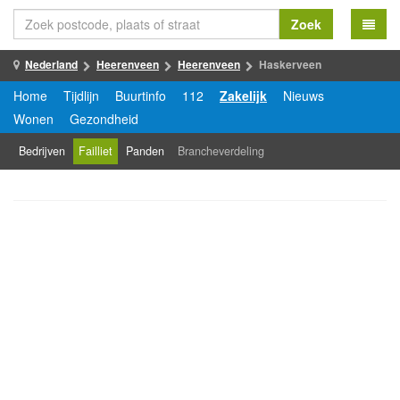
Zoek
Nederland
Heerenveen
Heerenveen
Haskerveen
Home
Tijdlijn
Buurtinfo
112
Zakelijk
Nieuws
Wonen
Gezondheid
Bedrijven
Failliet
Panden
Brancheverdeling