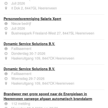
Juli 2026
it Dok 2, 8447GL Heerenveen
Personeelsvereniging Salaris Xpert
Nieuw bedrijf
Juli 2026
Businesspark Friesland-West 27, 8447SL Heerenveen
Dynamic Service Solutions B.V.
Faillissement
Donderdag 30-7-2026
Haskeruitgang 109, 8447CK Heerenveen
Dynamic Service Solutions B.V.
Faillissement
Woensdag 29-7-2026
Haskeruitgang 109, 8447CK Heerenveen
Brandweer met grote spoed naar de Energielaan in
Heerenveen vanwege afgaan automatisch brandalarm
112 melding