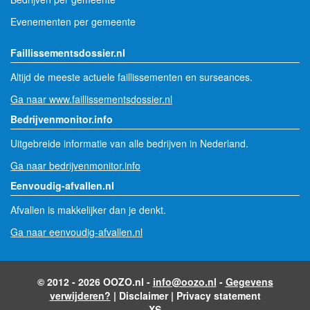
Evenementen per gemeente
Faillissementsdossier.nl
Altijd de meeste actuele faillissementen en surseances.
Ga naar www.faillissementsdossier.nl
Bedrijvenmonitor.info
Uitgebreide informatie van alle bedrijven in Nederland.
Ga naar bedrijvenmonitor.info
Eenvoudig-afvallen.nl
Afvallen is makkelijker dan je denkt.
Ga naar eenvoudig-afvallen.nl
© 2012 - 2026 OOZO.nl -
info@oozo.nl
-
Gegevens
verwijderen?
|
Disclaimer
|
Privacy statement
XS