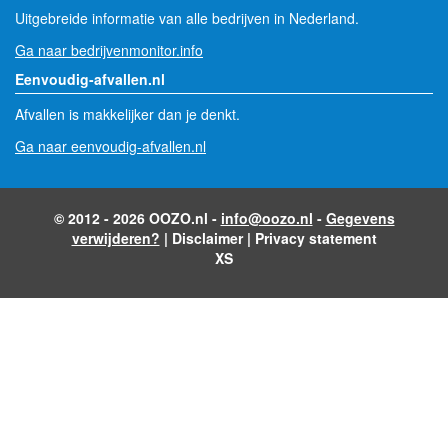
Uitgebreide informatie van alle bedrijven in Nederland.
Ga naar bedrijvenmonitor.info
Eenvoudig-afvallen.nl
Afvallen is makkelijker dan je denkt.
Ga naar eenvoudig-afvallen.nl
© 2012 - 2026 OOZO.nl -
info@oozo.nl
-
Gegevens
verwijderen?
|
Disclaimer
|
Privacy statement
XS
- Advertentie -
powered by
powered by