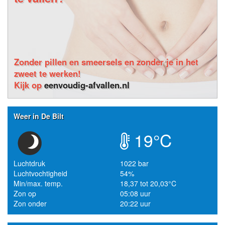
Zonder pillen en smeersels en zonder je in het
zweet te werken!
Kijk op
eenvoudig-afvallen.nl
Weer in De Bilt
19°C
Luchtdruk
1022 bar
Luchtvochtigheid
54%
Min/max. temp.
18,37 tot 20,03°C
Zon op
05:08 uur
Zon onder
20:22 uur